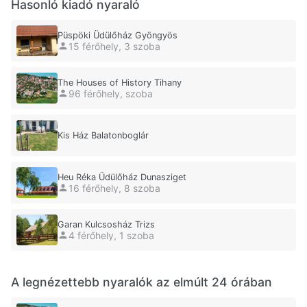
Hasonló kiadó nyaraló
Püspöki Üdülőház Gyöngyös
15 férőhely, 3 szoba
The Houses of History Tihany
96 férőhely, szoba
Kis Ház Balatonboglár
Heu Réka Üdülőház Dunasziget
16 férőhely, 8 szoba
Garan Kulcsosház Trizs
4 férőhely, 1 szoba
A legnézettebb nyaralók az elmúlt 24 órában