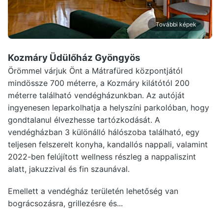
További képek
Kozmáry Üdülőház Gyöngyös
Örömmel várjuk Önt a Mátrafüred központjától
mindössze 700 méterre, a Kozmáry kilátótól 200
méterre található vendégházunkban. Az autóját
ingyenesen leparkolhatja a helyszíni parkolóban, hogy
gondtalanul élvezhesse tartózkodását. A
vendégházban 3 különálló hálószoba található, egy
teljesen felszerelt konyha, kandallós nappali, valamint
2022-ben felújított wellness részleg a nappaliszint
alatt, jakuzzival és fin szaunával.
Emellett a vendégház területén lehetőség van
bográcsozásra, grillezésre és...