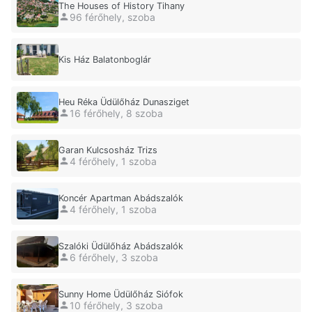
The Houses of History Tihany
96 férőhely, szoba
Kis Ház Balatonboglár
Heu Réka Üdülőház Dunasziget
16 férőhely, 8 szoba
Garan Kulcsosház Trizs
4 férőhely, 1 szoba
Koncér Apartman Abádszalók
4 férőhely, 1 szoba
Szalóki Üdülőház Abádszalók
6 férőhely, 3 szoba
Sunny Home Üdülőház Siófok
10 férőhely, 3 szoba