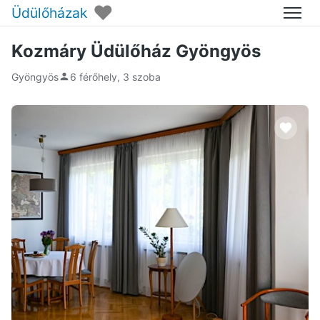
♥
Üdülőházak
Menü
Kozmáry Üdülőház Gyöngyös
Gyöngyös
6 férőhely, 3 szoba