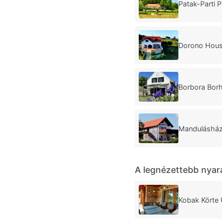
Patak-Parti 
Dorono Hous
Borbora Bor
Mandulásház
A legnézettebb nyar
Kobak Körte 