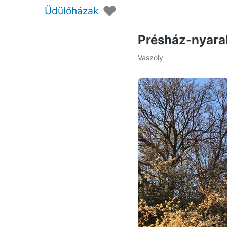
♥
Üdülőházak
Présház-nyara
Vászoly