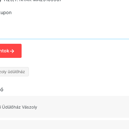
kupon
→
ntok
zoly üdülőház
ló
 Üdülőház Vászoly