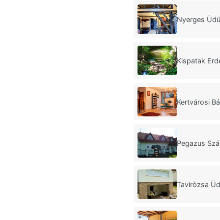
Nyerges Üdü
Kispatak Erd
Kertvárosi B
Pegazus Szá
Taviròzsa Üd