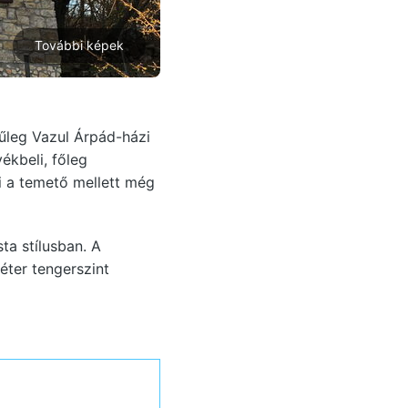
További képek
nűleg Vazul Árpád-házi
ékbeli, főleg
 a temető mellett még
ta stílusban. A
éter tengerszint