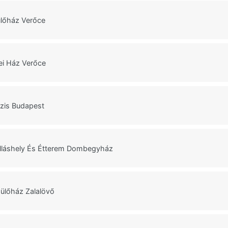
lőház Verőce
ei Ház Verőce
ázis Budapest
lláshely És Étterem Dombegyház
ülőház Zalalövő