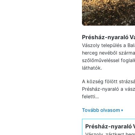
Présház-nyaraló V
Vászoly település a Ba
herceg nevéből származ
szőlőműveléssel fogla
láthatók.
A község fölött strázs
Présház-nyaraló a vász
feletti...
Tovább olvasom
▾
Présház-nyaraló 
Vászoly, zártkert heg