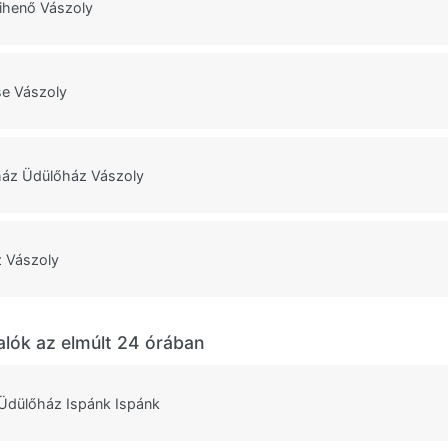
Pihenő Vászoly
e Vászoly
ház Üdülőház Vászoly
 Vászoly
alók az elmúlt 24 órában
Üdülőház Ispánk Ispánk