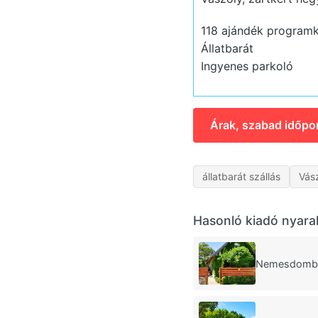
118 ajándék program
Állatbarát
Ingyenes parkoló
Árak, szabad időpo
állatbarát szállás
Vás
Hasonló kiadó nyara
Nemesdombi