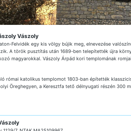
ászoly Vászoly
laton-Felvidék egy kis völgy bújik meg, elnevezése valószí
ik. A török pusztítás után 1689-ben telepítették újra körny
lkozó magyarokkal. Vászoly Árpád kori templomának romjai
áló római katolikus templomot 1803-ban építették klasszicis
olyi Öreghegyen, a Keresztfa tető délnyugati részén 300 m
Vászoly
y 1129/7.
NTAK MA25109967