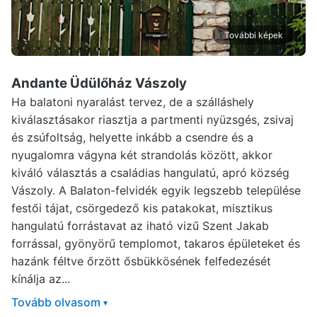
További képek
Andante Üdülőház Vászoly
Ha balatoni nyaralást tervez, de a szálláshely
kiválasztásakor riasztja a partmenti nyüzsgés, zsivaj
és zsúfoltság, helyette inkább a csendre és a
nyugalomra vágyna két strandolás között, akkor
kiváló választás a családias hangulatú, apró község
Vászoly. A Balaton-felvidék egyik legszebb települése
festői tájat, csörgedező kis patakokat, misztikus
hangulatú forrástavat az iható vizű Szent Jakab
forrással, gyönyörű templomot, takaros épületeket és
hazánk féltve őrzött ősbükkösének felfedezését
kínálja az...
Tovább olvasom
▾