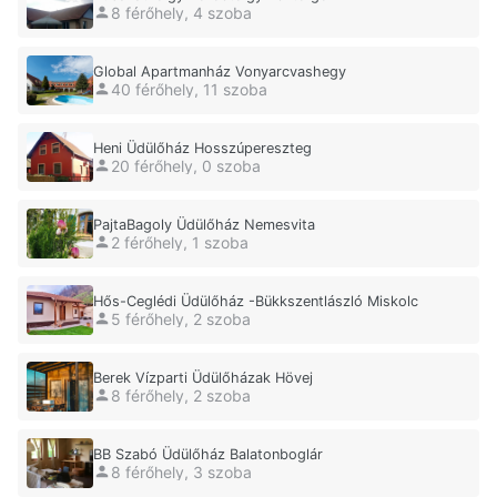
8 férőhely, 4 szoba
Global Apartmanház Vonyarcvashegy
40 férőhely, 11 szoba
Heni Üdülőház Hosszúpereszteg
20 férőhely, 0 szoba
PajtaBagoly Üdülőház Nemesvita
2 férőhely, 1 szoba
Hős-Ceglédi Üdülőház -Bükkszentlászló Miskolc
5 férőhely, 2 szoba
Berek Vízparti Üdülőházak Hövej
8 férőhely, 2 szoba
BB Szabó Üdülőház Balatonboglár
8 férőhely, 3 szoba