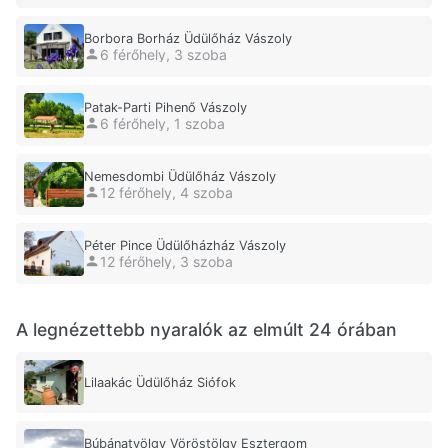
Borbora Borház Üdülőház Vászoly
6 férőhely, 3 szoba
Patak-Parti Pihenő Vászoly
6 férőhely, 1 szoba
Nemesdombi Üdülőház Vászoly
12 férőhely, 4 szoba
Péter Pince Üdülőházház Vászoly
12 férőhely, 3 szoba
A legnézettebb nyaralók az elmúlt 24 órában
Lilaakác Üdülőház Siófok
Búbánatvölgy Vöröstölgy Esztergom