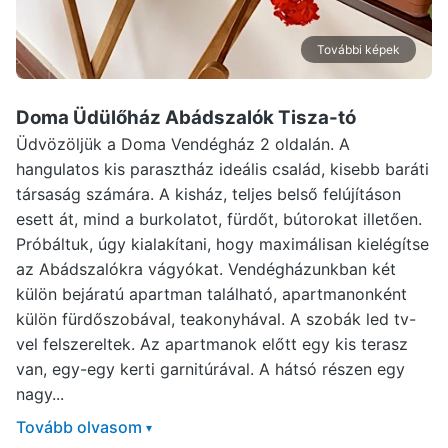
További képek
Doma Üdülőház Abádszalók
Tisza-tó
Üdvözöljük a Doma Vendégház 2 oldalán. A
hangulatos kis parasztház ideális család, kisebb baráti
társaság számára. A kisház, teljes belső felújításon
esett át, mind a burkolatot, fürdőt, bútorokat illetően.
Próbáltuk, úgy kialakítani, hogy maximálisan kielégítse
az Abádszalókra vágyókat. Vendégházunkban két
külön bejáratú apartman található, apartmanonként
külön fürdőszobával, teakonyhával. A szobák led tv-
vel felszereltek. Az apartmanok előtt egy kis terasz
van, egy-egy kerti garnitúrával. A hátsó részen egy
nagy...
Tovább olvasom
▾