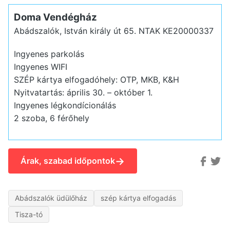
Doma Vendégház
Abádszalók, István király út 65.
NTAK KE20000337
Ingyenes parkolás
Ingyenes WIFI
SZÉP kártya elfogadóhely: OTP, MKB, K&H
Nyitvatartás: április 30. – október 1.
Ingyenes légkondícionálás
2 szoba, 6 férőhely
→
Árak, szabad időpontok
Abádszalók üdülőház
szép kártya elfogadás
Tisza-tó