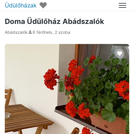
♥
Üdülőházak
Menü
Doma Üdülőház Abádszalók
Abádszalók
6 férőhely, 2 szoba