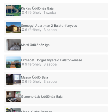
KisKas Üdülőház Baja
4 férőhely, 1 szoba
Somogyi Apartman 2 Balatonfenyves
6 férőhely, 3 szoba
Márti Üdülőház Igal
Erzsébet Horgásznyaraló Balatonkenese
9 férőhely, 3 szoba
Mazso Üdülő Baja
6 férőhely, 3 szoba
Gemenc-Lak Üdülőház Baja
Singh Kuckó Bogács