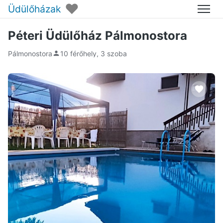
♥
Üdülőházak
Menü
Péteri Üdülőház Pálmonostora
Pálmonostora
10 férőhely, 3 szoba