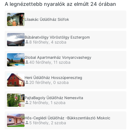
A legnézettebb nyaralók az elmúlt 24 órában
Lilaakác Üdülőház Siófok
Búbánatvölgy Vöröstölgy Esztergom
8 férőhely, 4 szoba
Global Apartmanház Vonyarcvashegy
40 férőhely, 11 szoba
Heni Üdülőház Hosszúpereszteg
20 férőhely, 0 szoba
PajtaBagoly Üdülőház Nemesvita
2 férőhely, 1 szoba
Hős-Ceglédi Üdülőház -Bükkszentlászló Miskolc
5 férőhely, 2 szoba