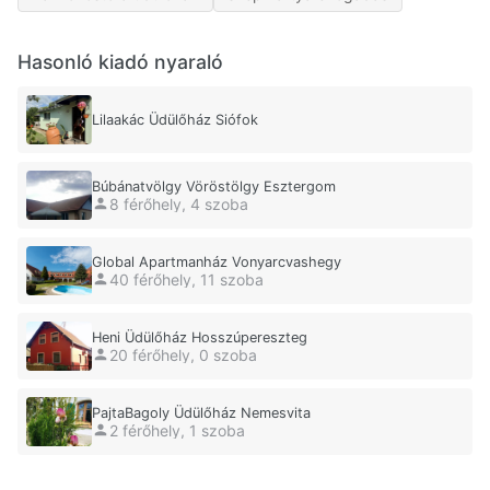
Hasonló kiadó nyaraló
Lilaakác Üdülőház Siófok
Búbánatvölgy Vöröstölgy Esztergom
8 férőhely, 4 szoba
Global Apartmanház Vonyarcvashegy
40 férőhely, 11 szoba
Heni Üdülőház Hosszúpereszteg
20 férőhely, 0 szoba
PajtaBagoly Üdülőház Nemesvita
2 férőhely, 1 szoba