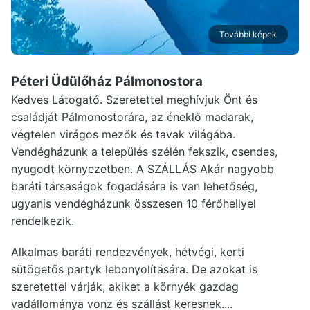
További képek
Péteri Üdülőház Pálmonostora
Kedves Látogató. Szeretettel meghívjuk Önt és
családját Pálmonostorára, az éneklő madarak,
végtelen virágos mezők és tavak világába.
Vendégházunk a település szélén fekszik, csendes,
nyugodt környezetben. A SZÁLLÁS Akár nagyobb
baráti társaságok fogadására is van lehetőség,
ugyanis vendégházunk összesen 10 férőhellyel
rendelkezik.
Alkalmas baráti rendezvények, hétvégi, kerti
sütögetős partyk lebonyolítására. De azokat is
szeretettel várják, akiket a környék gazdag
vadállománya vonz és szállást keresnek....