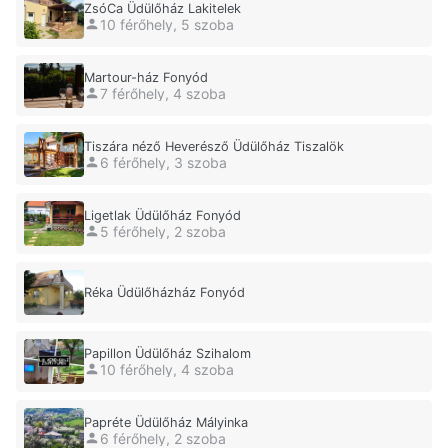
ZsóCa Üdülőház Lakitelek
10 férőhely, 5 szoba
Martour-ház Fonyód
7 férőhely, 4 szoba
Tiszára néző Heverésző Üdülőház Tiszalök
6 férőhely, 3 szoba
Ligetlak Üdülőház Fonyód
5 férőhely, 2 szoba
Réka Üdülőházház Fonyód
Papillon Üdülőház Szihalom
10 férőhely, 4 szoba
Papréte Üdülőház Mályinka
6 férőhely, 2 szoba