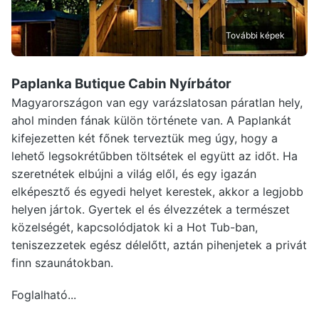
További képek
Paplanka Butique Cabin Nyírbátor
Magyarországon van egy varázslatosan páratlan hely,
ahol minden fának külön története van. A Paplankát
kifejezetten két főnek terveztük meg úgy, hogy a
lehető legsokrétűbben töltsétek el együtt az időt. Ha
szeretnétek elbújni a világ elől, és egy igazán
elképesztő és egyedi helyet kerestek, akkor a legjobb
helyen jártok. Gyertek el és élvezzétek a természet
közelségét, kapcsolódjatok ki a Hot Tub-ban,
teniszezzetek egész délelőtt, aztán pihenjetek a privát
finn szaunátokban.
Foglalható...