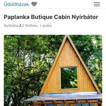
♥
Üdülőházak
Menü
Paplanka Butique Cabin Nyírbátor
Nyírbátor
2 férőhely, 1 szoba