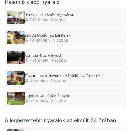
Hasonló kiadó nyaraló
Berczik Üdülőház Nyírbátor
7 férőhely, 2 szoba
ZsóCa Üdülőház Lakitelek
10 férőhely, 5 szoba
Martour-ház Fonyód
7 férőhely, 4 szoba
Tiszára néző Heverésző Üdülőház Tiszalök
6 férőhely, 3 szoba
Ligetlak Üdülőház Fonyód
5 férőhely, 2 szoba
A legnézettebb nyaralók az elmúlt 24 órában