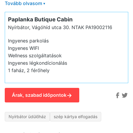
Tovább olvasom
▾
Paplanka Butique Cabin
Nyírbátor, Vágóhíd utca 30.
NTAK PA19002116
Ingyenes parkolás
Ingyenes WIFI
Wellness szolgáltatások
Ingyenes légkondícionálás
1 faház, 2 férőhely
→
Árak, szabad időpontok
Nyírbátor üdülőház
szép kártya elfogadás