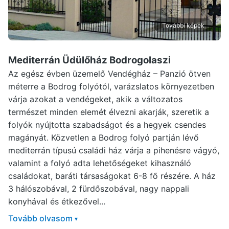
További képek
Mediterrán Üdülőház Bodrogolaszi
Az egész évben üzemelő Vendégház – Panzió ötven
méterre a Bodrog folyótól, varázslatos környezetben
várja azokat a vendégeket, akik a változatos
természet minden elemét élvezni akarják, szeretik a
folyók nyújtotta szabadságot és a hegyek csendes
magányát. Közvetlen a Bodrog folyó partján lévő
mediterrán típusú családi ház várja a pihenésre vágyó,
valamint a folyó adta lehetőségeket kihasználó
családokat, baráti társaságokat 6-8 fő részére. A ház
3 hálószobával, 2 fürdőszobával, nagy nappali
konyhával és étkezővel...
Tovább olvasom
▾