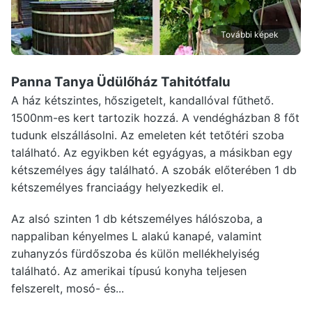
További képek
Panna Tanya Üdülőház Tahitótfalu
A ház kétszintes, hőszigetelt, kandallóval fűthető.
1500nm-es kert tartozik hozzá. A vendégházban 8 főt
tudunk elszállásolni. Az emeleten két tetőtéri szoba
található. Az egyikben két egyágyas, a másikban egy
kétszemélyes ágy található. A szobák előterében 1 db
kétszemélyes franciaágy helyezkedik el.
Az alsó szinten 1 db kétszemélyes hálószoba, a
nappaliban kényelmes L alakú kanapé, valamint
zuhanyzós fürdőszoba és külön mellékhelyiség
található. Az amerikai típusú konyha teljesen
felszerelt, mosó- és...