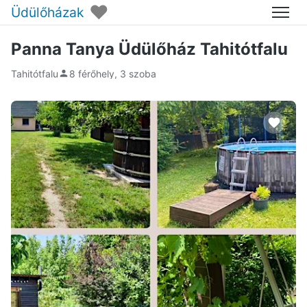
♥
Üdülőházak
Menü
Panna Tanya Üdülőház Tahitótfalu
Tahitótfalu
8 férőhely, 3 szoba