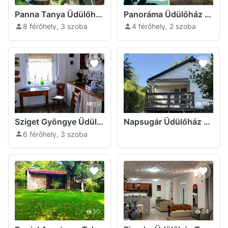
Panna Tanya Üdülőház Tahitótfalu
Panoráma Üdülőház Tahitótfalu
8 férőhely, 3 szoba
4 férőhely, 2 szoba
39
49
Sziget Gyöngye Üdülőház Tahitótfalu
Napsugár Üdülőház Tahitótfalu
6 férőhely, 3 szoba
30
34