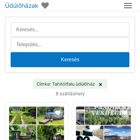
♥
Üdülőházak
Menü
Keresés
×
Címke: Tahitótfalu üdülőház
8 szálláshely
40
42