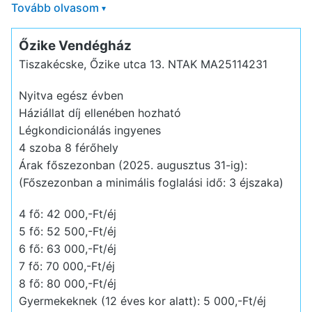
Tovább olvasom
▾
Őzike Vendégház
Tiszakécske, Őzike utca 13.
NTAK MA25114231
Nyitva egész évben
Háziállat díj ellenében hozható
Légkondicionálás ingyenes
4 szoba 8 férőhely
Árak főszezonban (2025. augusztus 31-ig):
(Főszezonban a minimális foglalási idő: 3 éjszaka)
4 fő: 42 000,-Ft/éj
5 fő: 52 500,-Ft/éj
6 fő: 63 000,-Ft/éj
7 fő: 70 000,-Ft/éj
8 fő: 80 000,-Ft/éj
Gyermekeknek (12 éves kor alatt): 5 000,-Ft/éj