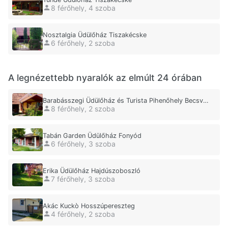
8 férőhely, 4 szoba
Nosztalgia Üdülőház Tiszakécske
6 férőhely, 2 szoba
A legnézettebb nyaralók az elmúlt 24 órában
Barabásszegi Üdülőház és Turista Pihenőhely Becsvölgye
8 férőhely, 2 szoba
Tabán Garden Üdülőház Fonyód
6 férőhely, 3 szoba
Erika Üdülőház Hajdúszoboszló
7 férőhely, 3 szoba
Akác Kuckò Hosszúpereszteg
4 férőhely, 2 szoba