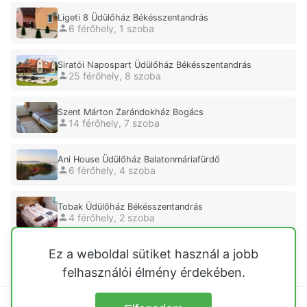
Ligeti 8 Üdülőház Békésszentandrás
6 férőhely, 1 szoba
Siratói Napospart Üdülőház Békésszentandrás
25 férőhely, 8 szoba
Szent Márton Zarándokház Bogács
14 férőhely, 7 szoba
Ani House Üdülőház Balatonmáriafürdő
6 férőhely, 4 szoba
Tobak Üdülőház Békésszentandrás
4 férőhely, 2 szoba
Ez a weboldal sütiket használ a jobb
Nimród Pihenőház Egerszalók
12 férőhely, 4 szoba
felhasználói élmény érdekében.