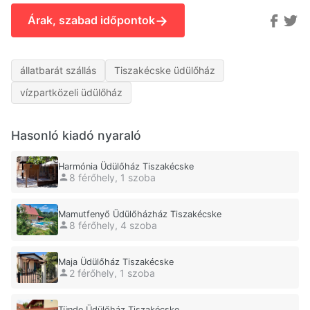
→
Árak, szabad időpontok
állatbarát szállás
Tiszakécske üdülőház
vízpartközeli üdülőház
Hasonló kiadó nyaraló
Harmónia Üdülőház Tiszakécske
8 férőhely, 1 szoba
Mamutfenyő Üdülőházház Tiszakécske
8 férőhely, 4 szoba
Maja Üdülőház Tiszakécske
2 férőhely, 1 szoba
Tünde Üdülőház Tiszakécske