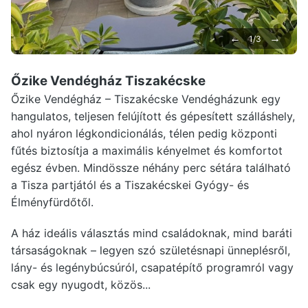
←
→
1/3
Őzike Vendégház Tiszakécske
Őzike Vendégház – Tiszakécske Vendégházunk egy
hangulatos, teljesen felújított és gépesített szálláshely,
ahol nyáron légkondicionálás, télen pedig központi
fűtés biztosítja a maximális kényelmet és komfortot
egész évben. Mindössze néhány perc sétára található
a Tisza partjától és a Tiszakécskei Gyógy- és
Élményfürdőtől.
A ház ideális választás mind családoknak, mind baráti
társaságoknak – legyen szó születésnapi ünneplésről,
lány- és legénybúcsúról, csapatépítő programról vagy
csak egy nyugodt, közös...