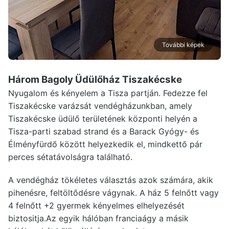
További képek
Három Bagoly Üdülőház Tiszakécske
Nyugalom és kényelem a Tisza partján. Fedezze fel
Tiszakécske varázsát vendégházunkban, amely
Tiszakécske üdülő területének központi helyén a
Tisza-parti szabad strand és a Barack Gyógy- és
Élményfürdő között helyezkedik el, mindkettő pár
perces sétatávolságra található.
A vendégház tökéletes választás azok számára, akik
pihenésre, feltöltődésre vágynak. A ház 5 felnőtt vagy
4 felnőtt +2 gyermek kényelmes elhelyezését
biztositja.Az egyik hálóban franciaágy a másik