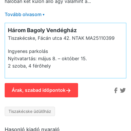
hálóban két külön álló ágy valamint a...
Tovább olvasom
▾
Három Bagoly Vendégház
Tiszakécske, Fácán utca 42.
NTAK MA25110399
Ingyenes parkolás
Nyitvatartás: május 8. – október 15.
2 szoba, 4 férőhely
→
Árak, szabad időpontok
Tiszakécske üdülőház
Hasonló kiadó nyaraló