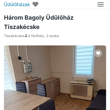
♥
Üdülőházak
Menü
Három Bagoly Üdülőház
Tiszakécske
Tiszakécske
4 férőhely, 2 szoba