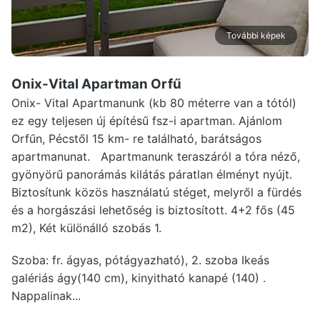
További képek
Onix-Vital Apartman Orfű
Onix- Vital Apartmanunk (kb 80 méterre van a tótól)
ez egy teljesen új építésű fsz-i apartman. Ajánlom
Orfűn, Pécstől 15 km- re található, barátságos
apartmanunat. Apartmanunk teraszáról a tóra néző,
gyönyörű panorámás kilátás páratlan élményt nyújt.
Biztosítunk közös használatú stéget, melyről a fürdés
és a horgászási lehetőség is biztosított. 4+2 fős (45
m2), Két különálló szobás 1.
Szoba: fr. ágyas, pótágyazható), 2. szoba Ikeás
galériás ágy(140 cm), kinyitható kanapé (140) .
Nappalinak...