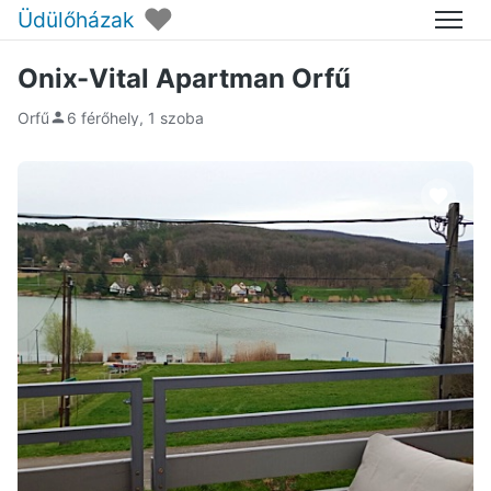
♥
Üdülőházak
Menü
Onix-Vital Apartman Orfű
Orfű
6 férőhely, 1 szoba