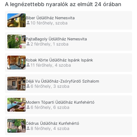
A legnézettebb nyaralók az elmúlt 24 órában
Biber Üdülőház Nemesvita
10 férőhely, szoba
PajtaBagoly Üdülőház Nemesvita
2 férőhely, 1 szoba
Kobak Körte Üdülőház Ispánk Ispánk
11 férőhely, 4 szoba
Déjá Vu Üdülőház-Zsóryfürdő Szihalom
6 férőhely, 3 szoba
Modern Tóparti Üdülőház Kunfehértó
6 férőhely, 6 szoba
Cédrus Üdülőház Kunfehértó
8 férőhely, 4 szoba