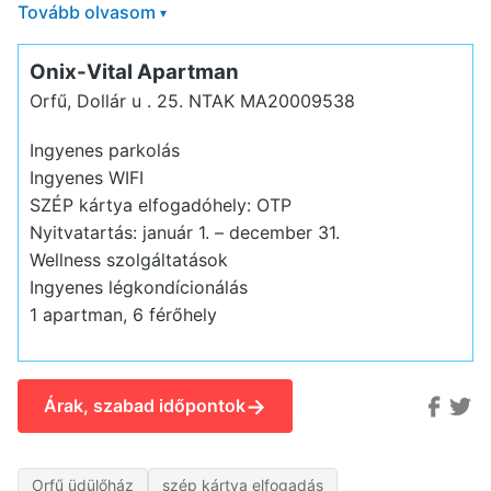
Tovább olvasom
▾
Onix-Vital Apartman
Orfű, Dollár u . 25.
NTAK MA20009538
Ingyenes parkolás
Ingyenes WIFI
SZÉP kártya elfogadóhely: OTP
Nyitvatartás: január 1. – december 31.
Wellness szolgáltatások
Ingyenes légkondícionálás
1 apartman, 6 férőhely
→
Árak, szabad időpontok
Orfű üdülőház
szép kártya elfogadás