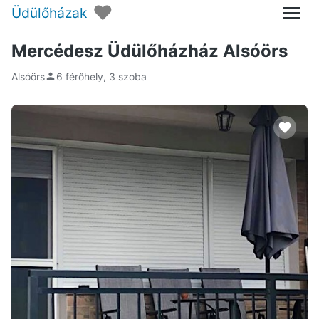
♥
Üdülőházak
Menü
Mercédesz Üdülőházház Alsóörs
Alsóörs
6 férőhely, 3 szoba