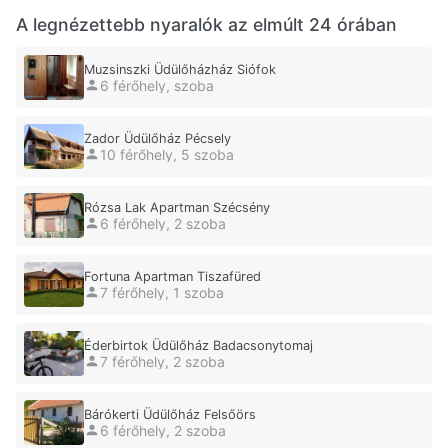
A legnézettebb nyaralók az elmúlt 24 órában
Muzsinszki Üdülőházház Siófok
6 férőhely, szoba
Zador Üdülőház Pécsely
10 férőhely, 5 szoba
Rózsa Lak Apartman Szécsény
6 férőhely, 2 szoba
Fortuna Apartman Tiszafüred
7 férőhely, 1 szoba
Éderbirtok Üdülőház Badacsonytomaj
7 férőhely, 2 szoba
Bárókerti Üdülőház Felsőörs
6 férőhely, 2 szoba