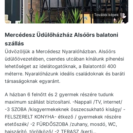
További képek
Mercédesz Üdülőházház Alsóörs
balatoni
szállás
Üdvözöljük a Mercédesz Nyaralóházban. Alsóörs
üdülőövezetében, csendes utcában kínálunk pihenési
lehetőséget az idelátogatóknak, a Balatontól 400
méterre. Nyaralóházunk ideális családoknak és baráti
társaságoknak egyaránt.
A házban 6 felnőtt és 2 gyermek részére tudunk
maximum szállást biztosítani. -Nappali /TV, internet/
-3 SZOBA /kisgyermekeknek összecsukható kiságy/ -
FELSZERELT KONYHA- étkező / gyermekek részére
etetőszék/ -2 FÜRDŐSZOBA /zuhany, mosdó, WC,
hajszárító, törölköző/ -2 TERASZ /kerti...