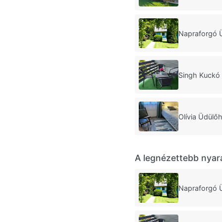
Napraforgó 
Singh Kuckó
Olívia Üdülő
A legnézettebb nyar
Napraforgó 