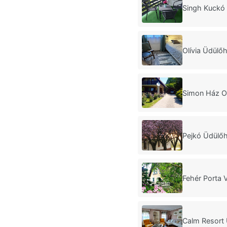
Singh Kuckó
Olívia Üdülő
Simon Ház O
Pejkó Üdülő
Fehér Porta 
Calm Resort