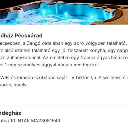
ülőház Pécsvárad
Mecsekben, a Zengő oldalában egy apró völgyben található,
 alsó szinten található egy jól felszerelt konyha, egy nap
zs zuhanykabinnal. Az emeleten egy francia ágyas hálószo
 és 1 egy személyes ággyal várja a vendégeket.
IFI és minden szobában saját TV biztositja. A wellness é
varon, amely...
endégház
utca 10.
NTAK MA23081649