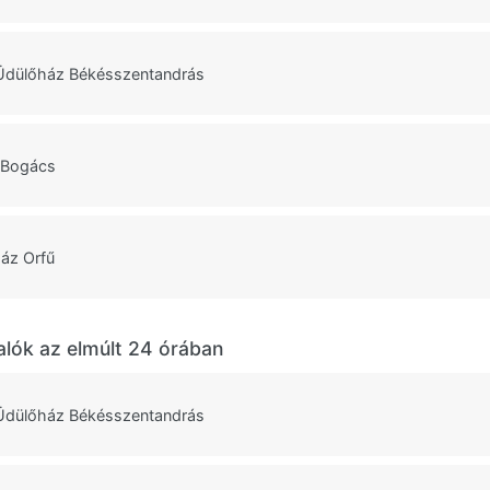
Üdülőház Békésszentandrás
 Bogács
ház Orfű
alók az elmúlt 24 órában
Üdülőház Békésszentandrás