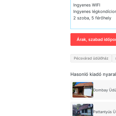
Ingyenes WIFI
Ingyenes légkondício
2 szoba, 5 férőhely
Árak, szabad időpo
Pécsvárad üdülőház
Hasonló kiadó nyara
Dombay Üdü
Pattantyús 