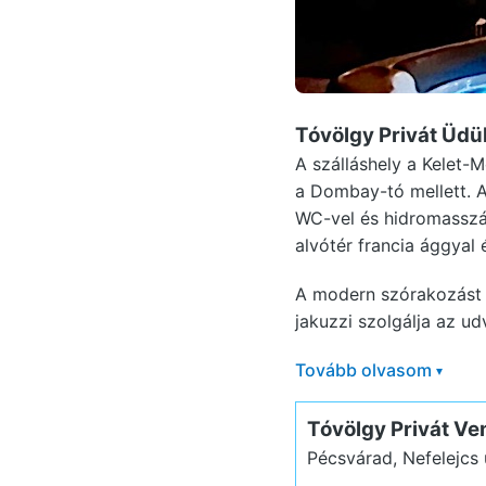
Tóvölgy Privát Üd
A szálláshely a Kelet-
a Dombay-tó mellett. Az
WC-vel és hidromasszá
alvótér francia ággyal
A modern szórakozást W
jakuzzi szolgálja az ud
Tovább olvasom
▾
Tóvölgy Privát V
Pécsvárad, Nefelejcs 