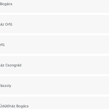
 Bogács
ház Orfű
rfű
ház Csongrád
Vászoly
 Üdülőház Bogács