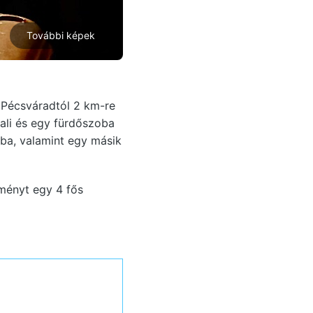
További képek
 Pécsváradtól 2 km-re
pali és egy fürdőszoba
ba, valamint egy másik
lményt egy 4 fős