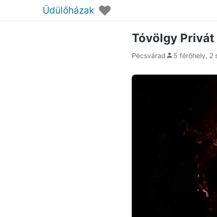
♥
Üdülőházak
Tóvölgy Privá
Pécsvárad
5 férőhely, 2