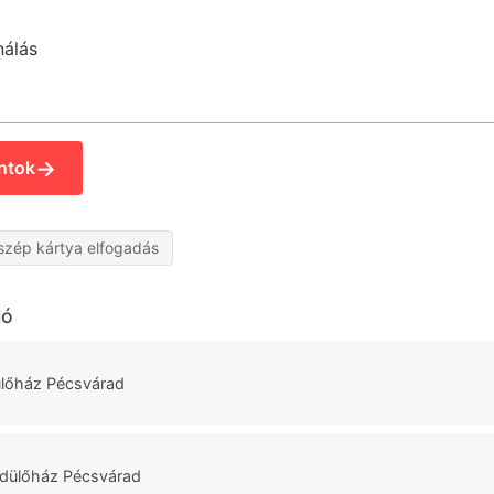
nálás
→
ntok
szép kártya elfogadás
ló
lőház Pécsvárad
Üdülőház Pécsvárad