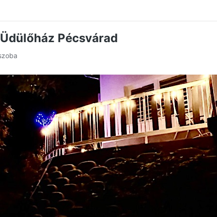
t Üdülőház Pécsvárad
 szoba