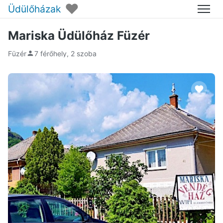
♥
Üdülőházak
Menü
Mariska Üdülőház Füzér
Füzér
7 férőhely, 2 szoba