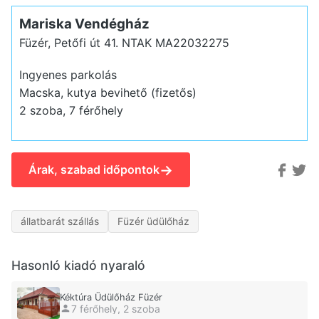
Mariska Vendégház
Füzér, Petőfi út 41.
NTAK MA22032275
Ingyenes parkolás
Macska, kutya bevihető (fizetős)
2 szoba, 7 férőhely
→
Árak, szabad időpontok
állatbarát szállás
Füzér üdülőház
Hasonló kiadó nyaraló
Kéktúra Üdülőház Füzér
7 férőhely, 2 szoba