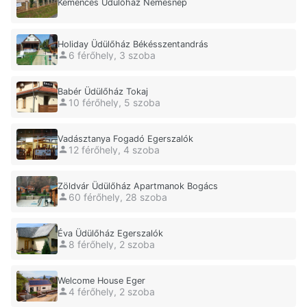
Kemencés Üdülőház Nemesnép
Holiday Üdülőház Békésszentandrás
6 férőhely, 3 szoba
Babér Üdülőház Tokaj
10 férőhely, 5 szoba
Vadásztanya Fogadó Egerszalók
12 férőhely, 4 szoba
Zöldvár Üdülőház Apartmanok Bogács
60 férőhely, 28 szoba
Éva Üdülőház Egerszalók
8 férőhely, 2 szoba
Welcome House Eger
4 férőhely, 2 szoba