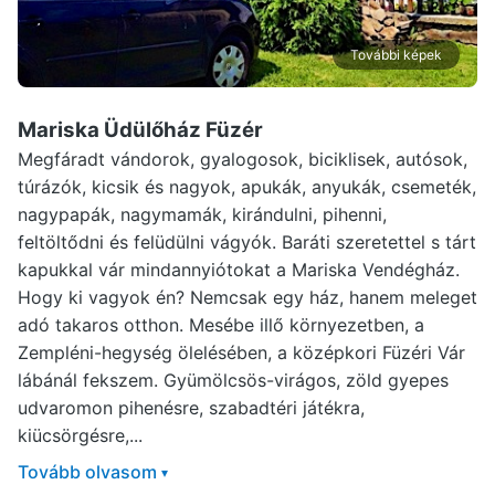
További képek
Mariska Üdülőház Füzér
Megfáradt vándorok, gyalogosok, biciklisek, autósok,
túrázók, kicsik és nagyok, apukák, anyukák, csemeték,
nagypapák, nagymamák, kirándulni, pihenni,
feltöltődni és felüdülni vágyók. Baráti szeretettel s tárt
kapukkal vár mindannyiótokat a Mariska Vendégház.
Hogy ki vagyok én? Nemcsak egy ház, hanem meleget
adó takaros otthon. Mesébe illő környezetben, a
Zempléni-hegység ölelésében, a középkori Füzéri Vár
lábánál fekszem. Gyümölcsös-virágos, zöld gyepes
udvaromon pihenésre, szabadtéri játékra,
kiücsörgésre,...
Tovább olvasom
▾