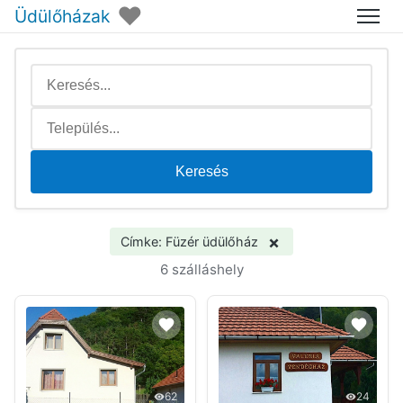
♥
Üdülőházak
Menü
Keresés
×
Címke: Füzér üdülőház
6 szálláshely
62
24