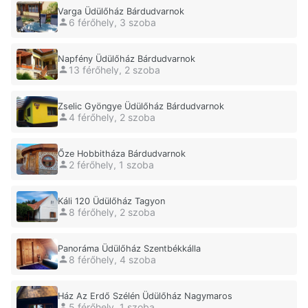
Varga Üdülőház Bárdudvarnok
6 férőhely, 3 szoba
Napfény Üdülőház Bárdudvarnok
13 férőhely, 2 szoba
Zselic Gyöngye Üdülőház Bárdudvarnok
4 férőhely, 2 szoba
Őze Hobbitháza Bárdudvarnok
2 férőhely, 1 szoba
Káli 120 Üdülőház Tagyon
8 férőhely, 2 szoba
Panoráma Üdülőház Szentbékkálla
8 férőhely, 4 szoba
Ház Az Erdő Szélén Üdülőház Nagymaros
5 férőhely, 1 szoba