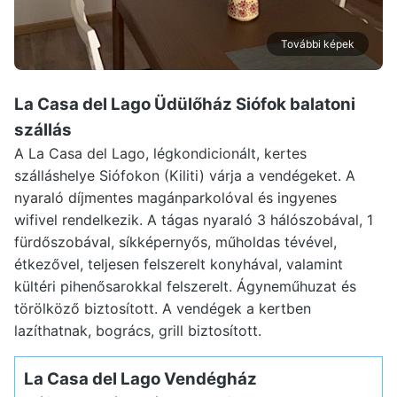
További képek
La Casa del Lago Üdülőház Siófok
balatoni
szállás
A La Casa del Lago, légkondicionált, kertes
szálláshelye Siófokon (Kiliti) várja a vendégeket. A
nyaraló díjmentes magánparkolóval és ingyenes
wifivel rendelkezik. A tágas nyaraló 3 hálószobával, 1
fürdőszobával, síkképernyős, műholdas tévével,
étkezővel, teljesen felszerelt konyhával, valamint
kültéri pihenősarokkal felszerelt. Ágyneműhuzat és
törölköző biztosított. A vendégek a kertben
lazíthatnak, bogrács, grill biztosított.
La Casa del Lago Vendégház