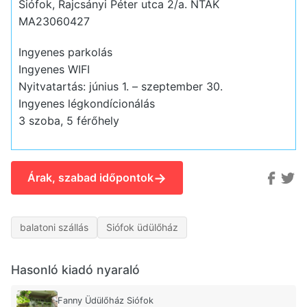
Siófok, Rajcsányi Péter utca 2/a.
NTAK
MA23060427
Ingyenes parkolás
Ingyenes WIFI
Nyitvatartás: június 1. – szeptember 30.
Ingyenes légkondícionálás
3 szoba, 5 férőhely
→
Árak, szabad időpontok
balatoni szállás
Siófok üdülőház
Hasonló kiadó nyaraló
Fanny Üdülőház Siófok