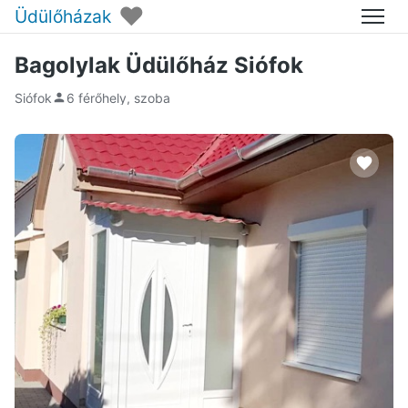
♥
Üdülőházak
Menü
Bagolylak Üdülőház Siófok
Siófok
6 férőhely, szoba