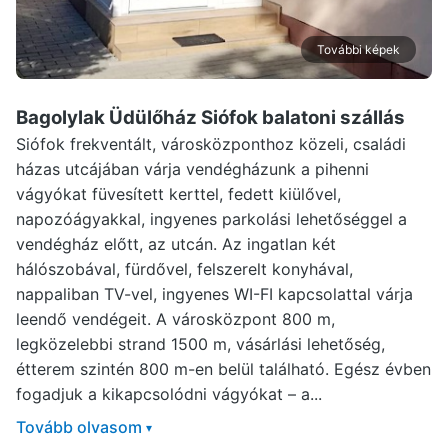
További képek
Bagolylak Üdülőház Siófok
balatoni szállás
Siófok frekventált, városközponthoz közeli, családi
házas utcájában várja vendégházunk a pihenni
vágyókat füvesített kerttel, fedett kiülővel,
napozóágyakkal, ingyenes parkolási lehetőséggel a
vendégház előtt, az utcán. Az ingatlan két
hálószobával, fürdővel, felszerelt konyhával,
nappaliban TV-vel, ingyenes WI-FI kapcsolattal várja
leendő vendégeit. A városközpont 800 m,
legközelebbi strand 1500 m, vásárlási lehetőség,
étterem szintén 800 m-en belül található. Egész évben
fogadjuk a kikapcsolódni vágyókat – a...
Tovább olvasom
▾