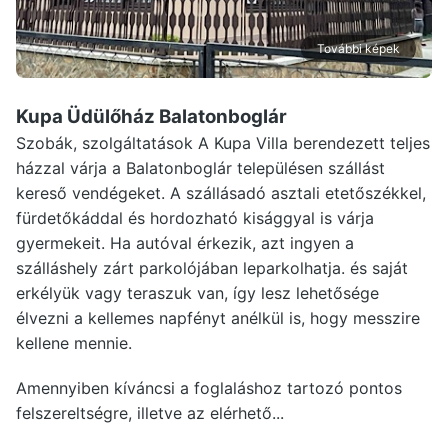
További képek
Kupa Üdülőház Balatonboglár
Szobák, szolgáltatások A Kupa Villa berendezett teljes
házzal várja a Balatonboglár településen szállást
kereső vendégeket. A szállásadó asztali etetőszékkel,
fürdetőkáddal és hordozható kisággyal is várja
gyermekeit. Ha autóval érkezik, azt ingyen a
szálláshely zárt parkolójában leparkolhatja. és saját
erkélyük vagy teraszuk van, így lesz lehetősége
élvezni a kellemes napfényt anélkül is, hogy messzire
kellene mennie.
Amennyiben kíváncsi a foglaláshoz tartozó pontos
felszereltségre, illetve az elérhető...