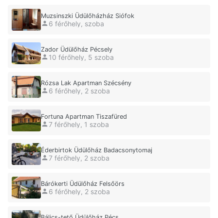
Muzsinszki Üdülőházház Siófok
6 férőhely, szoba
Zador Üdülőház Pécsely
10 férőhely, 5 szoba
Rózsa Lak Apartman Szécsény
6 férőhely, 2 szoba
Fortuna Apartman Tiszafüred
7 férőhely, 1 szoba
Éderbirtok Üdülőház Badacsonytomaj
7 férőhely, 2 szoba
Bárókerti Üdülőház Felsőörs
6 férőhely, 2 szoba
Bálics-tető Üdülőház Pécs