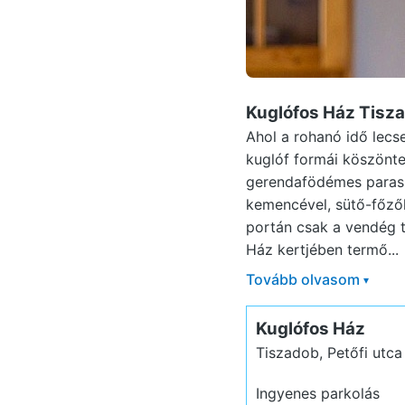
Kuglófos Ház Tisz
Ahol a rohanó idő lec
kuglóf formái köszönten
gerendafödémes paraszth
kemencével, sütő-főzőh
portán csak a vendég t
Ház kertjében termő...
Tovább olvasom
▾
Kuglófos Ház
Tiszadob, Petőfi utca
Ingyenes parkolás