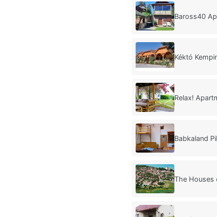
Baross40 Ap
Kéktó Kempi
Relax! Apar
Babkaland P
The Houses o