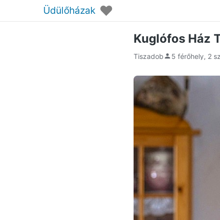
♥
Üdülőházak
Kuglófos Ház 
Tiszadob
5 férőhely, 2 