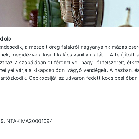
adob
sendesedik, a meszelt öreg falakról nagyanyáink mázas cs
ek, megidézve a kisült kalács vanília illatát…. A felújított 
áz 2 szobájában öt férőhellyel, nagy, jól felszerelt, étke
ellyel várja a kikapcsolódni vágyó vendégeit. A házban, é
artózkodik. Gépkocsiját az udvaron fedett kocsibeállóban t
 9.
NTAK MA20001094