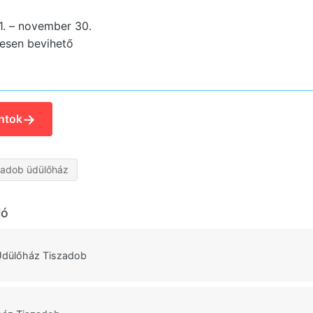
 1. – november 30.
esen bevihető
→
ntok
zadob üdülőház
ló
dülőház Tiszadob