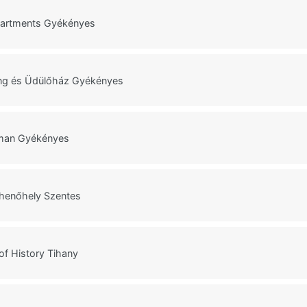
artments Gyékényes
ng és Üdülőház Gyékényes
tman Gyékényes
ihenőhely Szentes
f History Tihany