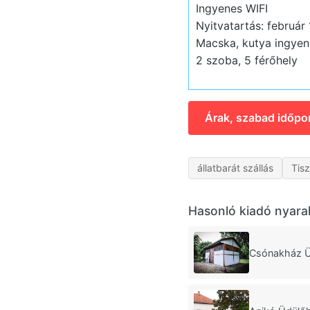
Ingyenes WIFI
Nyitvatartás: február
Macska, kutya ingyen
2 szoba, 5 férőhely
Árak, szabad időpo
állatbarát szállás
Tis
Hasonló kiadó nyara
Csónakház Ü