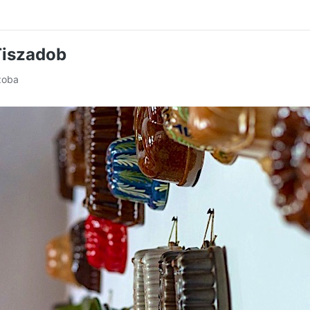
Tiszadob
szoba