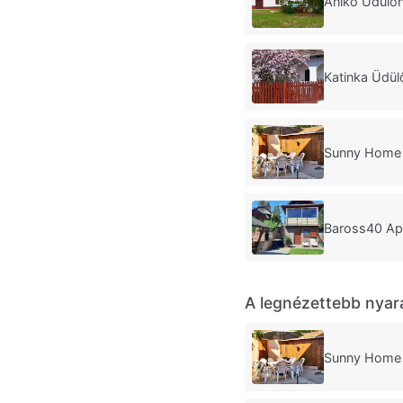
Anikó Üdülő
Katinka Üdü
Sunny Home 
Baross40 Ap
A legnézettebb nyar
Sunny Home 