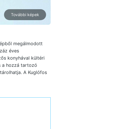
További képek
erépből megálmodott
száz éves
zős konyhával kültéri
s a hozzá tartozó
árolhatja. A Kuglófos