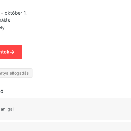
. – október 1.
nálás
ly
→
ntok
rtya elfogadás
ló
an Igal