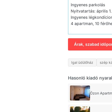
Ingyenes parkolás
Nyitvatartás: április 1
Ingyenes légkondício
4 apartman, 10 férőhe
Árak, szabad időpo
Igal üdülőház
szép ká
Hasonló kiadó nyara
Ózon Apartm