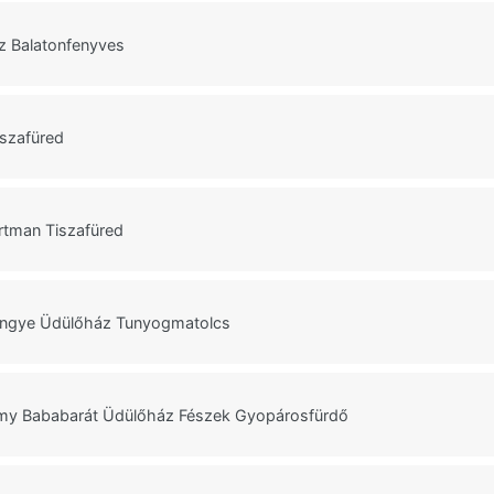
z Balatonfenyves
iszafüred
rtman Tiszafüred
ngye Üdülőház Tunyogmatolcs
 Bababarát Üdülőház Fészek Gyopárosfürdő