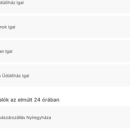
dülőház Igal
nok Igal
an Igal
 Üdülőház Igal
alók az elmúlt 24 órában
sászárszállás Nyíregyháza