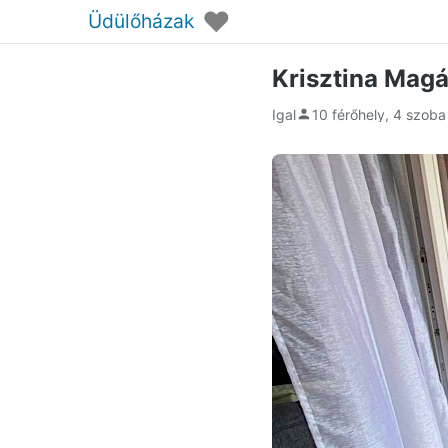
♥
Üdülőházak
Krisztina Magá
Igal
10 férőhely, 4 szoba