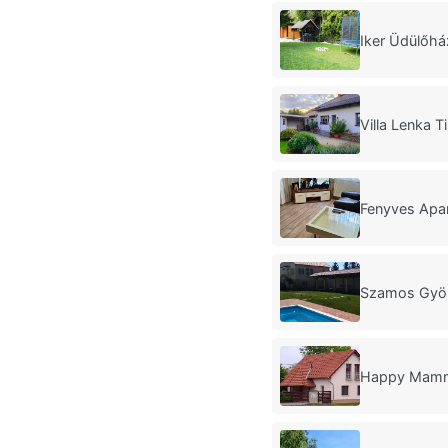
Iker Üdülőhá
Villa Lenka T
Fenyves Apa
Szamos Gyö
Happy Mammy