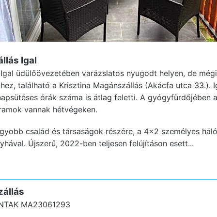
llás Igal
 Igal üdülőövezetében varázslatos nyugodt helyen, de mégi
hez, található a Krisztina Magánszállás (Akácfa utca 33.). 
napsütéses órák száma is átlag feletti. A gyógyfürdőjében
ramok vannak hétvégeken.
agyobb család és társaságok részére, a 4×2 személyes háló
hával. Újszerű, 2022-ben teljesen felújításon esett...
zállás
NTAK MA23061293