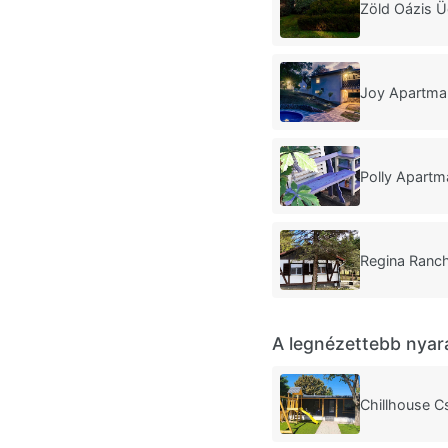
Zöld Oázis Ü
Joy Apartma
Polly Apartm
Regina Ranch
A legnézettebb nyar
Chillhouse C