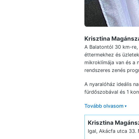
Krisztina Magánszá
A Balatontól 30 km-re,
éttermekhez és üzletek
mikroklímája van és a 
rendszeres zenés prog
A nyaralóház ideális n
fürdőszobával és 1 kony
Tovább olvasom
▾
Krisztina Magáns
Igal, Akácfa utca 33.