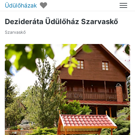
♥
Üdülőházak
Menü
Dezideráta Üdülőház Szarvaskő
Szarvaskő