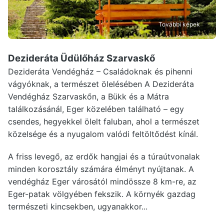
További képek
Dezideráta Üdülőház Szarvaskő
Dezideráta Vendégház – Családoknak és pihenni
vágyóknak, a természet ölelésében A Dezideráta
Vendégház Szarvaskőn, a Bükk és a Mátra
találkozásánál, Eger közelében található – egy
csendes, hegyekkel ölelt faluban, ahol a természet
közelsége és a nyugalom valódi feltöltődést kínál.
A friss levegő, az erdők hangjai és a túraútvonalak
minden korosztály számára élményt nyújtanak. A
vendégház Eger városától mindössze 8 km-re, az
Eger-patak völgyében fekszik. A környék gazdag
természeti kincsekben, ugyanakkor...