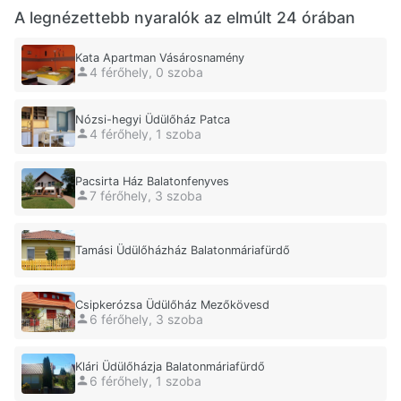
A legnézettebb nyaralók az elmúlt 24 órában
Kata Apartman Vásárosnamény
4 férőhely, 0 szoba
Nózsi-hegyi Üdülőház Patca
4 férőhely, 1 szoba
Pacsirta Ház Balatonfenyves
7 férőhely, 3 szoba
Tamási Üdülőházház Balatonmáriafürdő
Csipkerózsa Üdülőház Mezőkövesd
6 férőhely, 3 szoba
Klári Üdülőházja Balatonmáriafürdő
6 férőhely, 1 szoba