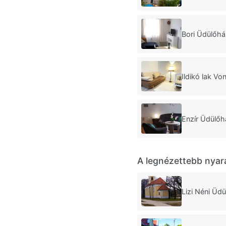
Bori Üdülőh
Ildikó lak V
Enzír Üdülő
A legnézettebb nyar
Lizi Néni Üd