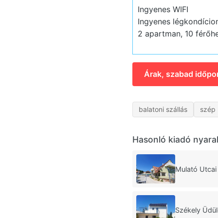
Ingyenes WIFI
Ingyenes légkondício
2 apartman, 10 férőhe
Árak, szabad időpo
balatoni szállás
szép 
Hasonló kiadó nyara
Mulató Utca
Székely Üdü