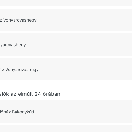
áz Vonyarcvashegy
onyarcvashegy
ház Vonyarcvashegy
alók az elmúlt 24 órában
ülőház Bakonykúti