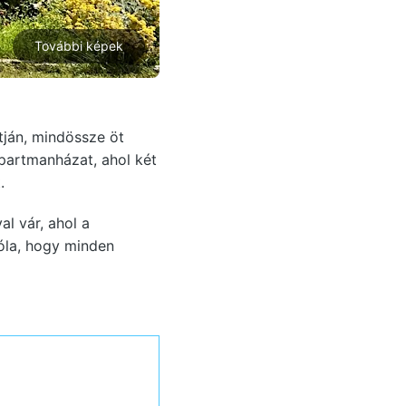
További képek
tján, mindössze öt
Apartmanházat, ahol két
.
l vár, ahol a
óla, hogy minden