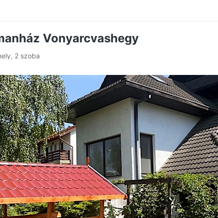
tmanház Vonyarcvashegy
hely, 2 szoba