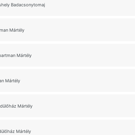
áshely Badacsonytomaj
tman Mártély
partman Mártély
an Mártély
dülőház Mártély
ülőház Mártély