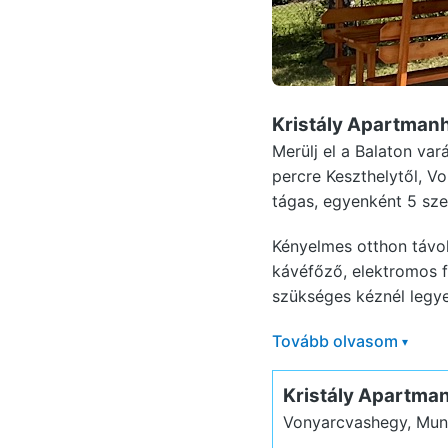
Kristály Apartma
Merülj el a Balaton va
percre Keszthelytől, V
tágas, egyenként 5 sze
Kényelmes otthon távol
kávéfőző, elektromos 
szükséges kéznél legyen
Tovább olvasom
▾
Kristály Apartma
Vonyarcvashegy, Mun