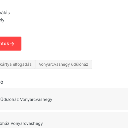
nálás
ly
→
ntok
kártya elfogadás
Vonyarcvashegy üdülőház
ló
i Üdülőház Vonyarcvashegy
lőház Vonyarcvashegy