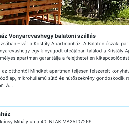
nház Vonyarcvashegy
balatoni szállás
rázsában – vár a Kristály Apartmanház. A Balaton északi par
onyarcvashegy egyik nyugodt utcájában találod a Kristály 
mélyes apartman garantálja a felejthetetlen kikapcsolódást
 az otthontól Mindkét apartman teljesen felszerelt konyháva
főzőlap, mikrohullámú sütő és hűtőszekrény gondoskodik r
. A...
nház
kácsy Mihály utca 40.
NTAK MA25107269