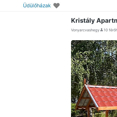
♥
Üdülőházak
Kristály Apar
Vonyarcvashegy
10 férő