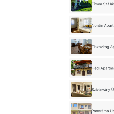
Tímea Száll
Nordin Apar
Tiszavirág A
Hédi Apartm
Szivárvány Ü
Panoráma Üd