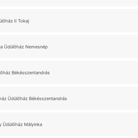
lőház II Tokaj
orta Üdülőház Nemesnép
lőház Békésszentandrás
ház Üdülőház Békésszentandrás
y Üdülőház Mályinka