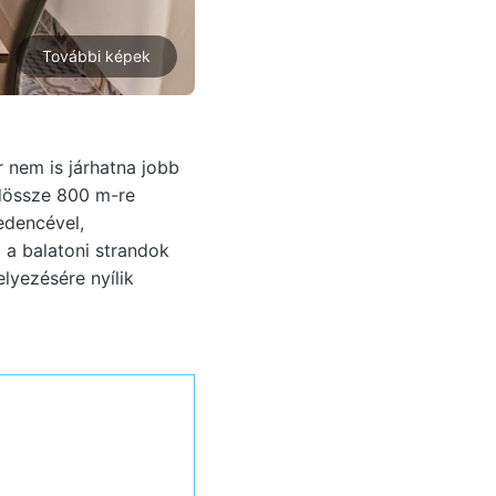
További képek
 nem is járhatna jobb
ndössze 800 m-re
edencével,
 a balatoni strandok
lyezésére nyílik