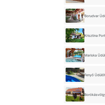
Borudvar Üdü
Krisztina P
Mariska Üdü
Fenyő Üdülő
Borókásvölg