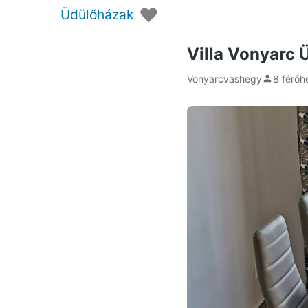
♥
Üdülőházak
Villa Vonyarc
Vonyarcvashegy
8 férőh