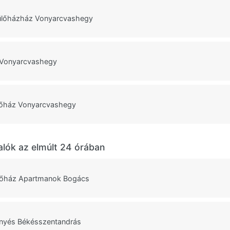
ülőházház Vonyarcvashegy
 Vonyarcvashegy
lőház Vonyarcvashegy
alók az elmúlt 24 órában
lőház Apartmanok Bogács
enyés Békésszentandrás