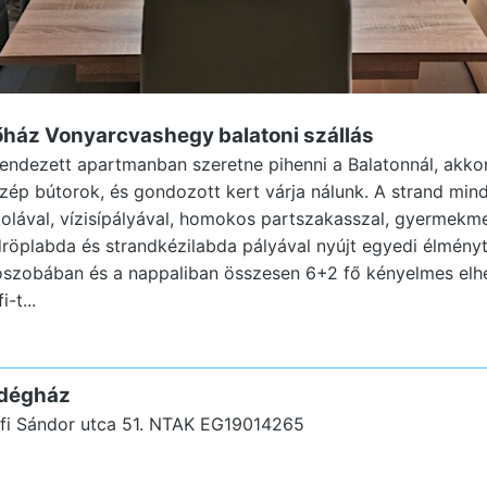
lőház Vonyarcvashegy
balatoni szállás
ndezett apartmanban szeretne pihenni a Balatonnál, akkor
 szép bútorok, és gondozott kert várja nálunk. A strand mi
skolával, vízisípályával, homokos partszakasszal, gyermekm
dröplabda és strandkézilabda pályával nyújt egyedi élményt
lószobában és a nappaliban összesen 6+2 fő kényelmes elhe
-t...
ndégház
i Sándor utca 51.
NTAK EG19014265