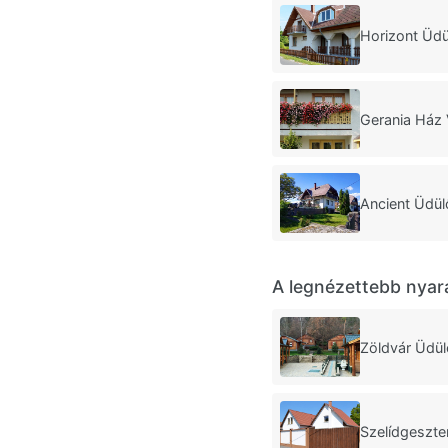
Horizont Üd
Gerania Ház
Ancient Üdü
A legnézettebb nyar
Zöldvár Üdü
Szelídgeszt