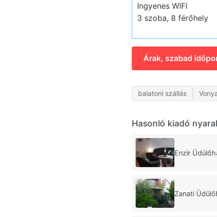
Ingyenes WIFI
3 szoba, 8 férőhely
Árak, szabad időpo
balatoni szállás
Vony
Hasonló kiadó nyara
Enzír Üdülő
Zanati Üdül