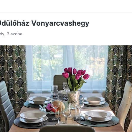
 Üdülőház Vonyarcvashegy
ely, 3 szoba