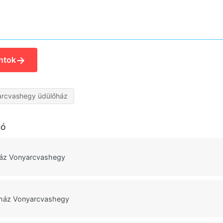
→
ntok
arcvashegy üdülőház
ló
ház Vonyarcvashegy
őház Vonyarcvashegy