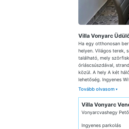
Villa Vonyarc Üdü
Ha egy otthonosan bere
helyen. Világos terek,
található, mely szörfi
óriáscsúszdával, stran
közül. A hely A két há
lehetőség. Ingyenes Wifi
Tovább olvasom
▾
Villa Vonyarc Ve
Vonyarcvashegy Petőf
Ingyenes parkolás