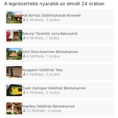
A legnézettebb nyaralók az elmúlt 24 órában
Káli Borház Üdülőházházak Köveskál
6 férőhely, 3 szoba
Bakonyi Tündöklő Jurta Bakonykúti
4 férőhely, 1 szoba
Zöld Oliva Apartman Bárdudvarnok
4 férőhely, 1 szoba
Nyugalom Üdülőház Tass
4 férőhely, 2 szoba
Zselic Gyöngye Üdülőház Bárdudvarnok
4 férőhely, 2 szoba
Napfény Üdülőház Bárdudvarnok
13 férőhely, 2 szoba