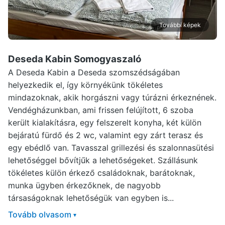
További képek
Deseda Kabin Somogyaszaló
A Deseda Kabin a Deseda szomszédságában
helyezkedik el, így környékünk tökéletes
mindazoknak, akik horgászni vagy túrázni érkeznének.
Vendégházunkban, ami frissen felújított, 6 szoba
került kialakításra, egy felszerelt konyha, két külön
bejáratú fürdő és 2 wc, valamint egy zárt terasz és
egy ebédlő van. Tavasszal grillezési és szalonnasütési
lehetőséggel bővítjűk a lehetőségeket. Szállásunk
tökéletes külön érkező családoknak, barátoknak,
munka ügyben érkezőknek, de nagyobb
társaságoknak lehetőségük van egyben is...
Tovább olvasom
▾