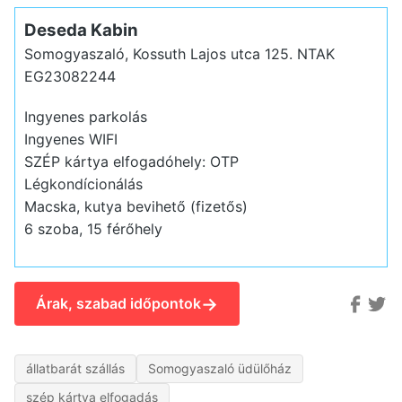
Deseda Kabin
Somogyaszaló, Kossuth Lajos utca 125.
NTAK
EG23082244
Ingyenes parkolás
Ingyenes WIFI
SZÉP kártya elfogadóhely: OTP
Légkondícionálás
Macska, kutya bevihető (fizetős)
6 szoba, 15 férőhely
→
Árak, szabad időpontok
állatbarát szállás
Somogyaszaló üdülőház
szép kártya elfogadás