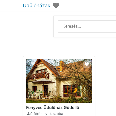
♥
Üdülőházak
34
Fenyves Üdülőház Gödöllő
9 férőhely, 4 szoba