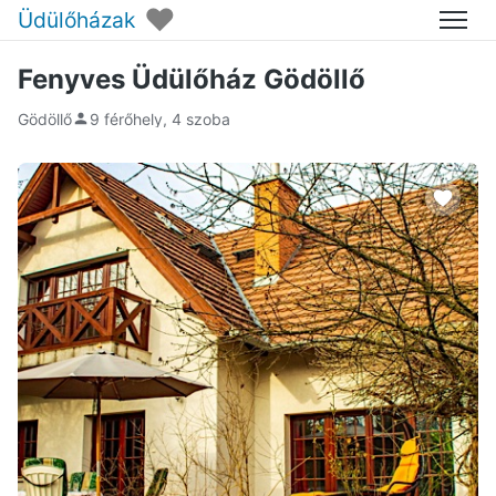
♥
Üdülőházak
Menü
Fenyves Üdülőház Gödöllő
Gödöllő
9 férőhely, 4 szoba