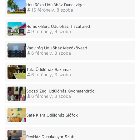
Heu Réka Üdülőház Dunasziget
16 férőhely, 8 szoba
Homok-Bérc Üdülőház Tiszafüred
9 férőhely, 6 szoba
Vadvirág Üdülőház Mezőkövesd
6 férőhely, 3 szoba
Tufa Üdülőház Rakamaz
6 férőhely, 3 szoba
Soczó Zugi Üdülőház Gyomaendrőd
6 férőhely, 3 szoba
Safe Klára Üdülőház Siófok
RévHáz Dunakanyar Szob