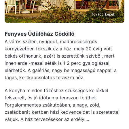
További képek
Fenyves Üdülőház Gödöllő
A város szélén, nyugodt, madárcsicsergős
környezetben fekszik ez a ház, mely 20 évig volt
békés otthonunk, azért is szerettünk szívből, mert
innen erdei-mezei séták is 1-2 perc gyaloglással
elérhetők. A galériás, nagy belmagasságú nappali a
tágas, kertkapcsolatos teraszra néz.
A konyha minden főzéshez szükséges kellékkel
felszerelt, és jó időben a teraszon teríthet.
Forgalommentes zsákutcában, a nagy, zöld,
családbarát kertben házi kedvenceidet is szeretettel
várjuk. A ház tervezésekor az erdélyi...