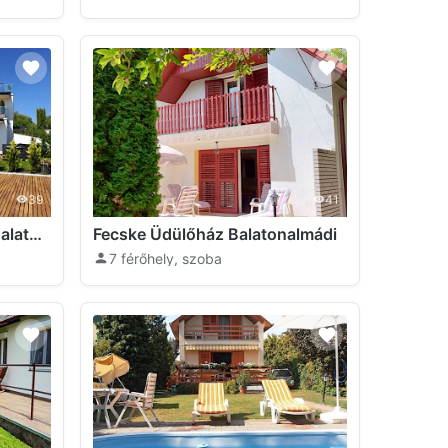
39
41
Skyline Resort Apartman Balatonalmádi
Fecske Üdülőház Balatonalmádi
7 férőhely, szoba