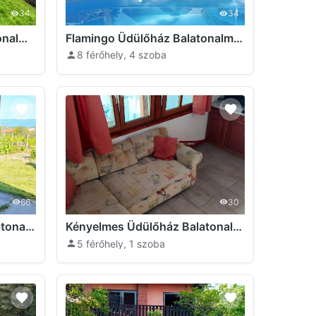
34
34
Budatava Apartman Balatonalmádi
Flamingo Üdülőház Balatonalmádi
8 férőhely, 4 szoba
66
30
NyugtatLak Üdülőház Balatonalmádi
Kényelmes Üdülőház Balatonalmádi
5 férőhely, 1 szoba