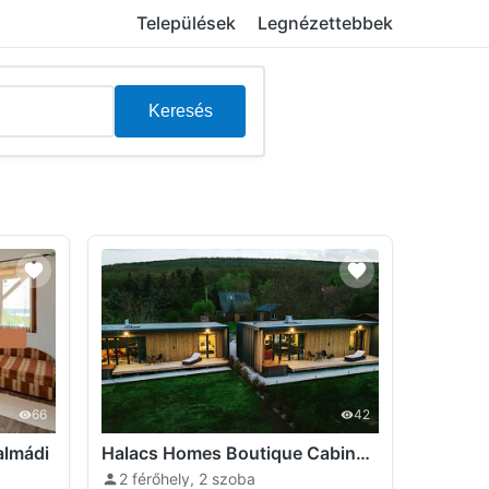
Települések
Legnézettebbek
Keresés
66
42
almádi
Halacs Homes Boutique Cabins Balatonalmádi
2 férőhely, 2 szoba