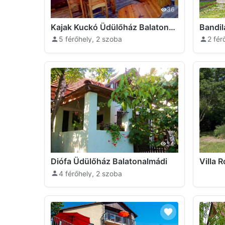
36
Kajak Kuckó Üdülőház Balatonalmádi
5 férőhely, 2 szoba
2 fér
34
Diófa Üdülőház Balatonalmádi
Villa 
4 férőhely, 2 szoba