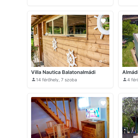
41
Villa Nautica Balatonalmádi
14 férőhely, 7 szoba
4 fér