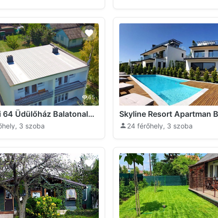
45
Almádi 64 Üdülőház Balatonalmádi
őhely, 3 szoba
24 férőhely, 3 szoba