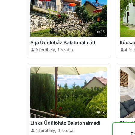
35
Sipi Üdülőház Balatonalmádi
Kócsa
9 férőhely, 1 szoba
4 fér
28
Linka Üdülőház Balatonalmádi
4 férőhely, 3 szoba
6 fér
E