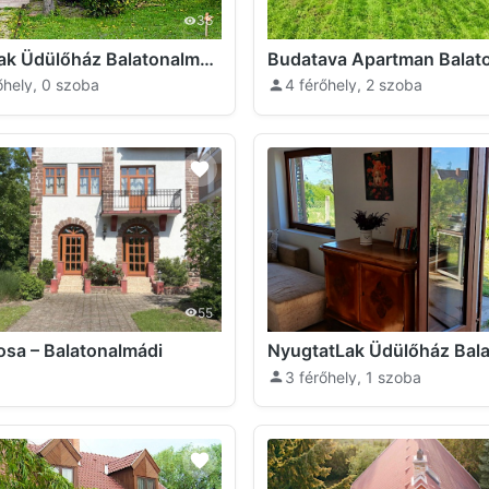
36
Bandilak Üdülőház Balatonalmádi
őhely, 0 szoba
4 férőhely, 2 szoba
55
Rosa – Balatonalmádi
3 férőhely, 1 szoba