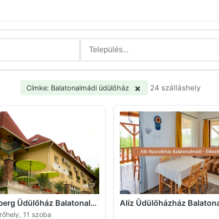
×
24 szálláshely
Címke: Balatonalmádi üdülőház
57
Gutenberg Üdülőház Balatonalmádi
Alíz Üdülőházház Balaton
rőhely, 11 szoba