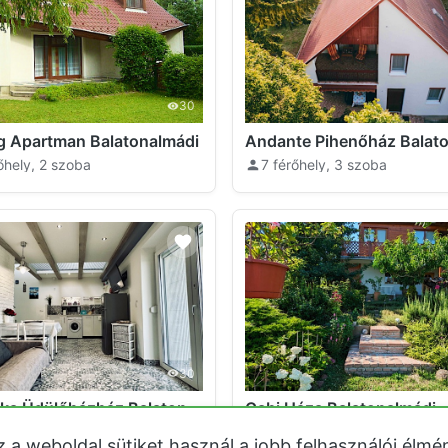
30
g Apartman Balatonalmádi
őhely, 2 szoba
7 férőhely, 3 szoba
30
Eklektika Üdülőházház Balatonalmádi
Gabi Háza Balatonalmádi
őhely, 2 szoba
2 férőhely, 1 szoba
z a weboldal sütiket használ a jobb felhasználói élmé