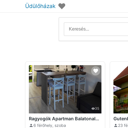
♥
Üdülőházak
35
Ragyogók Apartman Balatonalmádi
6 férőhely, szoba
23 fé