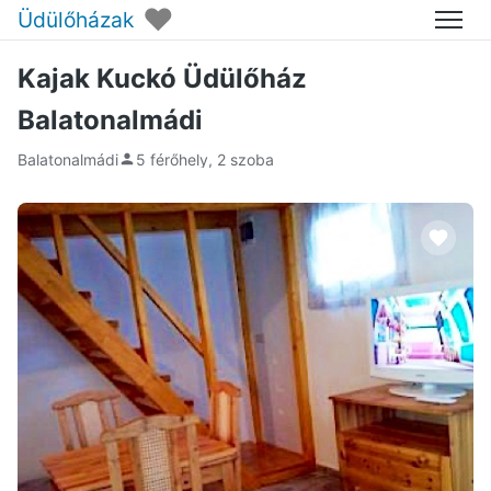
♥
Üdülőházak
Menü
Kajak Kuckó Üdülőház
Balatonalmádi
Balatonalmádi
5 férőhely, 2 szoba