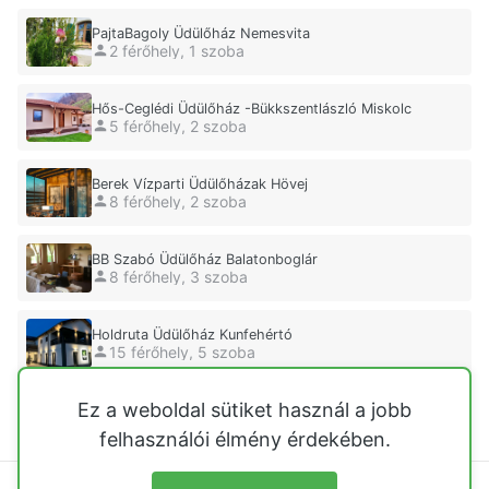
PajtaBagoly Üdülőház Nemesvita
2 férőhely, 1 szoba
Hős-Ceglédi Üdülőház -Bükkszentlászló Miskolc
5 férőhely, 2 szoba
Berek Vízparti Üdülőházak Hövej
8 férőhely, 2 szoba
BB Szabó Üdülőház Balatonboglár
8 férőhely, 3 szoba
Holdruta Üdülőház Kunfehértó
15 férőhely, 5 szoba
Ez a weboldal sütiket használ a jobb
Kisház Üdülőház Balatonfenyves
13 férőhely, 0 szoba
felhasználói élmény érdekében.