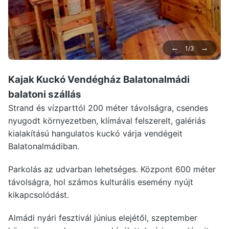
←
→
1/3
Kajak Kuckó Vendégház Balatonalmádi
balatoni szállás
Strand és vízparttól 200 méter távolságra, csendes
nyugodt környezetben, klímával felszerelt, galériás
kialakítású hangulatos kuckó várja vendégeit
Balatonalmádiban.
Parkolás az udvarban lehetséges. Központ 600 méter
távolságra, hol számos kulturális esemény nyújt
kikapcsolódást.
Almádi nyári fesztivál június elejétől, szeptember