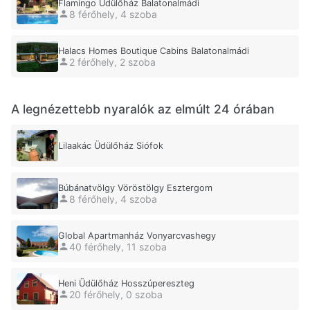
Flamingo Üdülőház Balatonalmádi
8 férőhely, 4 szoba
Halacs Homes Boutique Cabins Balatonalmádi
2 férőhely, 2 szoba
A legnézettebb nyaralók az elmúlt 24 órában
Lilaakác Üdülőház Siófok
Búbánatvölgy Vöröstölgy Esztergom
8 férőhely, 4 szoba
Global Apartmanház Vonyarcvashegy
40 férőhely, 11 szoba
Heni Üdülőház Hosszúpereszteg
20 férőhely, 0 szoba