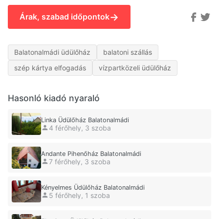
→
Árak, szabad időpontok
Balatonalmádi üdülőház
balatoni szállás
szép kártya elfogadás
vízpartközeli üdülőház
Hasonló kiadó nyaraló
Linka Üdülőház Balatonalmádi
4 férőhely, 3 szoba
Andante Pihenőház Balatonalmádi
7 férőhely, 3 szoba
Kényelmes Üdülőház Balatonalmádi
5 férőhely, 1 szoba