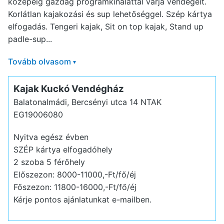
közepéig gazdag programkínálattal várja vendégeit.
Korlátlan kajakozási és sup lehetőséggel. Szép kártya
elfogadás. Tengeri kajak, Sit on top kajak, Stand up
padle-sup...
Tovább olvasom
▾
Kajak Kuckó Vendégház
Balatonalmádi, Bercsényi utca 14
NTAK
EG19006080
Nyitva egész évben
SZÉP kártya elfogadóhely
2 szoba 5 férőhely
Előszezon: 8000-11000,-Ft/fő/éj
Főszezon: 11800-16000,-Ft/fő/éj
Kérje pontos ajánlatunkat e-mailben.