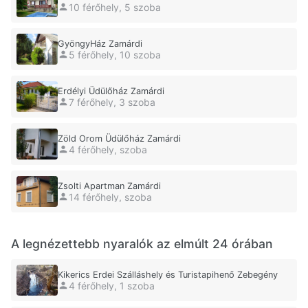
10 férőhely, 5 szoba
GyöngyHáz Zamárdi
5 férőhely, 10 szoba
Erdélyi Üdülőház Zamárdi
7 férőhely, 3 szoba
Zöld Orom Üdülőház Zamárdi
4 férőhely, szoba
Zsolti Apartman Zamárdi
14 férőhely, szoba
A legnézettebb nyaralók az elmúlt 24 órában
Kikerics Erdei Szálláshely és Turistapihenő Zebegény
4 férőhely, 1 szoba