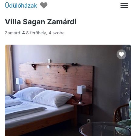
♥
Üdülőházak
Menü
Villa Sagan Zamárdi
Zamárdi
8 férőhely, 4 szoba