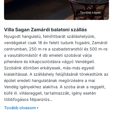
További képek
Villa Sagan Zamárdi
balatoni szállás
Nyugodt hangulatú, felnőttbarát szálláshelyünk,
vendégeket csak 18 év felett tudunk fogadni, Zamárdi
centrumban, 250 m-re a szabadstrandtól és 500 m-re
a vasutállomástól 4 db emeleti szobával várja
pihenésre és kikapcsolódásra vágyó Vendégeit.
Szobáink döntően erkélyesek, más-más egyedi
kialakítással. A szálláshely felújításánál törekedtünk az
épület eredeti hangulatának megörzésére a mai
Vendég igényekhez alakítva. A szoba árak a reggelit,
büfé ill. villásreggeli, tartalmazzák, igény esetén
többfogásos félpanziós...
Tovább olvasom
▾