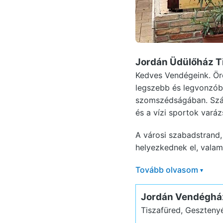
Jordán Üdülőház T
Kedves Vendégeink. Ör
legszebb és legvonzóbb
szomszédságában. Száll
és a vízi sportok vará
A városi szabadstrand,
helyezkednek el, valam
Tovább olvasom
▾
Jordán Vendéghá
Tiszafüred, Gesztenyé