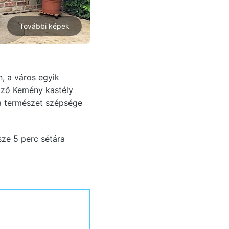
További képek
, a város egyik
öző Kemény kastély
 a természet szépsége
ze 5 perc sétára