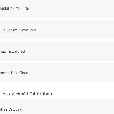
Üdülőház Tiszafüred
Üdülőház Tiszafüred
ház Tiszafüred
rtman Tiszafüred
alók az elmúlt 24 órában
őház Csopak