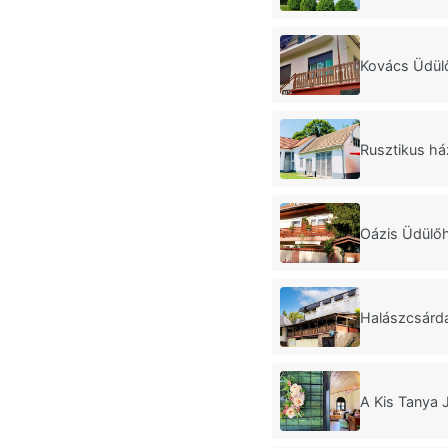
Kovács Üdül
Rusztikus há
Oázis Üdülő
Halászcsárd
A Kis Tanya 