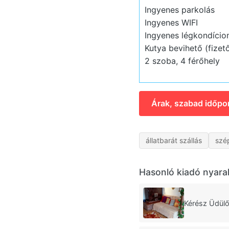
Ingyenes parkolás
Ingyenes WIFI
Ingyenes légkondício
Kutya bevihető (fizet
2 szoba, 4 férőhely
Árak, szabad időpo
állatbarát szállás
szé
Hasonló kiadó nyara
Kérész Üdülő