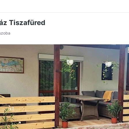
áz Tiszafüred
 szoba