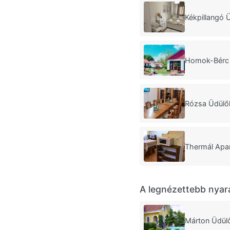
Kékpillangó 
Homok-Bérc 
Rózsa Üdülő
Thermál Apa
A legnézettebb nyar
Márton Üdül