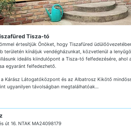
iszafüred
Tisza-tó
ömmel értesítjük Önöket, hogy Tiszafüred üdülőövezetében
 területén kínáljuk vendégházunkat, közvetlenül a lenyűg
ásunk ideális kiindulópont a Tisza-tó felfedezésére, ahol
zsa egyaránt felfedezhető.
 a Kárász Látogatóközpont és az Albatrosz Kikötő mindöss
int ugyanilyen távolságban megtalálhatóak...
z
s út 16.
NTAK MA24098179