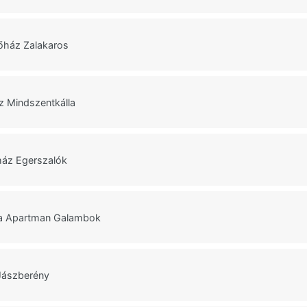
őház Zalakaros
z Mindszentkálla
ház Egerszalók
a Apartman Galambok
Jászberény