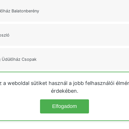
lőház Balatonberény
oszló
g Üdülőház Csopak
z a weboldal sütiket használ a jobb felhasználói élmé
tman Bogács
érdekében.
Elfogadom
© 2026
Üdülőházak