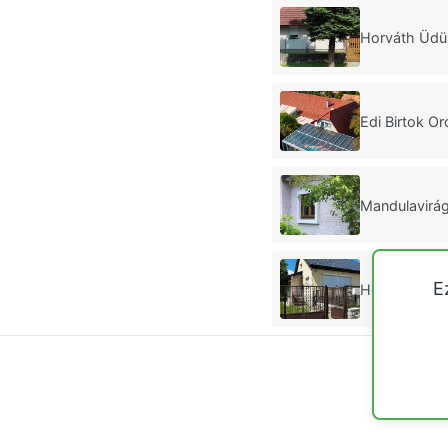
Horváth Üdü
Edi Birtok Or
Mandulavirá
E
Helena Apar