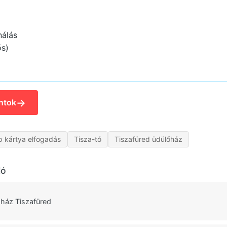
nálás
ős)
→
ntok
p kártya elfogadás
Tisza-tó
Tiszafüred üdülőház
ló
ház Tiszafüred