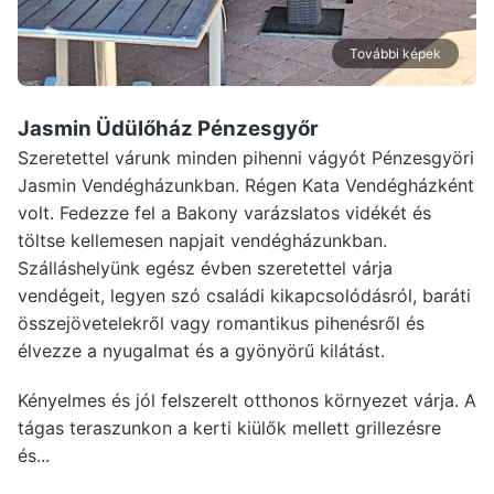
További képek
Jasmin Üdülőház Pénzesgyőr
Szeretettel várunk minden pihenni vágyót Pénzesgyöri
Jasmin Vendégházunkban. Régen Kata Vendégházként
volt. Fedezze fel a Bakony varázslatos vidékét és
töltse kellemesen napjait vendégházunkban.
Szálláshelyünk egész évben szeretettel várja
vendégeit, legyen szó családi kikapcsolódásról, baráti
összejövetelekről vagy romantikus pihenésről és
élvezze a nyugalmat és a gyönyörű kilátást.
Kényelmes és jól felszerelt otthonos környezet várja. A
tágas teraszunkon a kerti kiülők mellett grillezésre
és...