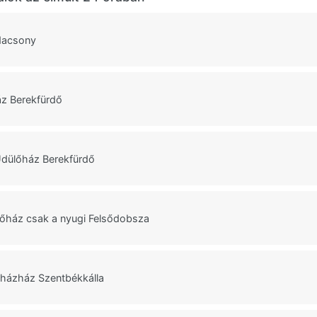
dacsony
z Berekfürdő
Üdülőház Berekfürdő
őház csak a nyugi Felsődobsza
őházház Szentbékkálla