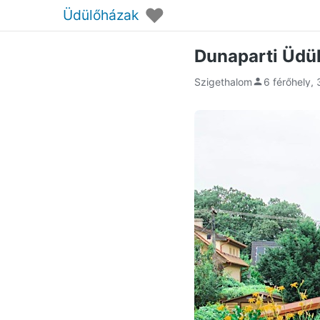
♥
Üdülőházak
Dunaparti Üdü
Szigethalom
6 férőhely,