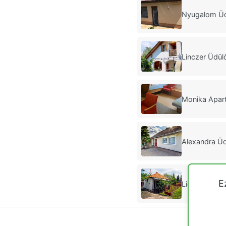
Nyugalom Üd
Linczer Üdül
Monika Apar
Alexandra Üd
E
Liget Holid