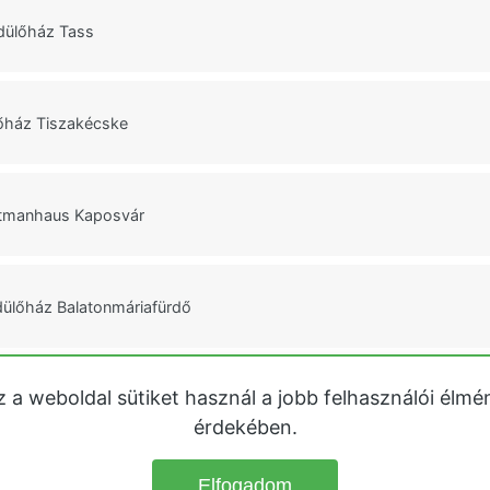
ülőház Tass
őház Tiszakécske
tmanhaus Kaposvár
ülőház Balatonmáriafürdő
z a weboldal sütiket használ a jobb felhasználói élmé
ay Home Fonyód
érdekében.
Elfogadom