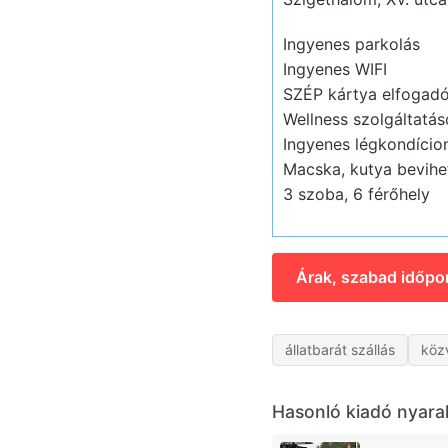
Ingyenes parkolás
Ingyenes WIFI
SZÉP kártya elfogadó
Wellness szolgáltatás
Ingyenes légkondício
Macska, kutya bevihet
3 szoba, 6 férőhely
Árak, szabad időpo
állatbarát szállás
közv
Hasonló kiadó nyara