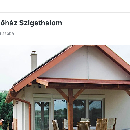
lőház Szigethalom
 3 szoba