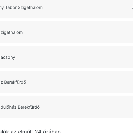
ény Tábor Szigethalom
 Szigethalom
dacsony
z Berekfürdő
Üdülőház Berekfürdő
alók az elmúlt 24 órában