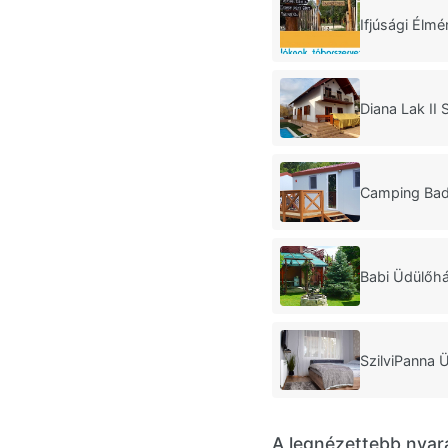
Ifjúsági Élm
Diana Lak II
Camping Ba
Babi Üdülőhá
SzilviPanna 
A legnézettebb nyar