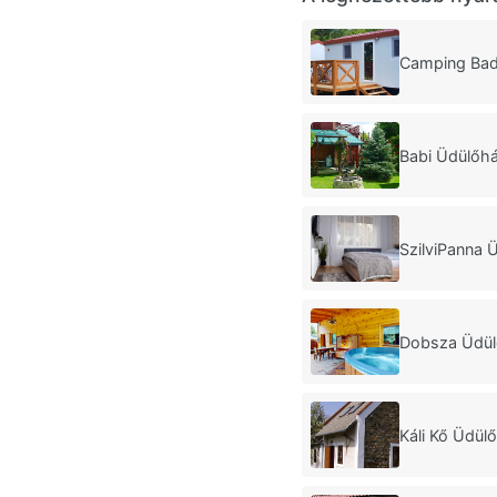
Camping Ba
Babi Üdülőhá
SzilviPanna 
Dobsza Üdül
Káli Kő Üdül