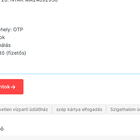
hely: OTP
ok
nálás
ő (fizetős)
→
ntok
etlen vízparti üdülőház
szép kártya elfogadás
Szigethalom ü
ló