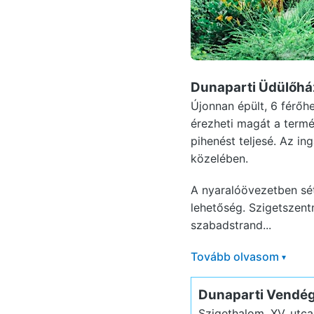
Dunaparti Üdülőhá
Újonnan épült, 6 férőh
érezheti magát a termé
pihenést teljesé. Az in
közelében.
A nyaralóövezetben sét
lehetőség. Szigetszen
szabadstrand...
Tovább olvasom
▾
Dunaparti Vendé
Szigethalom, XV. utc