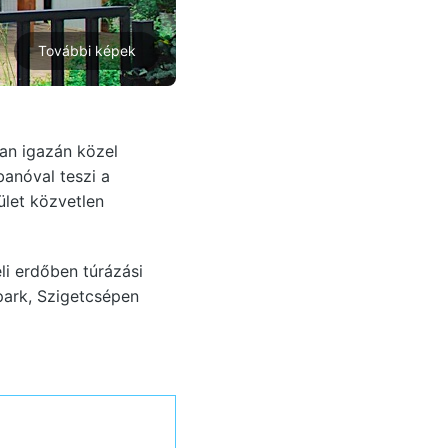
További képek
ban igazán közel
banóval teszi a
ület közvetlen
li erdőben túrázási
park, Szigetcsépen