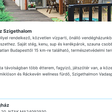
z Szigethalom
ellyel rendelkező, közvetlen vízparti, önálló vendégházunk
szethez. Saját stég, kenu, sup és kerékpárok, szauna csob
gatlan Budapesttől 15 km-re található, természetvédelmi ter
a távolságban több étterem, fagyizó, játszótér van, a köze
tmiklóson és Ráckevén wellness fürdő, Szigethalmon Vadas
gház
a 20.
NTAK MA24092930