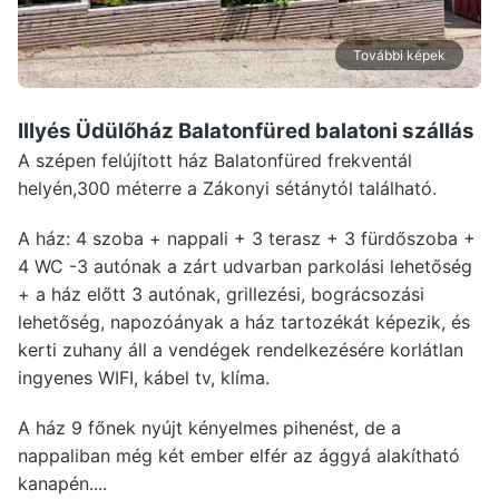
További képek
Illyés Üdülőház Balatonfüred
balatoni szállás
A szépen felújított ház Balatonfüred frekventál
helyén,300 méterre a Zákonyi sétánytól található.
A ház: 4 szoba + nappali + 3 terasz + 3 fürdőszoba +
4 WC -3 autónak a zárt udvarban parkolási lehetőség
+ a ház előtt 3 autónak, grillezési, bográcsozási
lehetőség, napozóányak a ház tartozékát képezik, és
kerti zuhany áll a vendégek rendelkezésére korlátlan
ingyenes WIFI, kábel tv, klíma.
A ház 9 főnek nyújt kényelmes pihenést, de a
nappaliban még két ember elfér az ággyá alakítható
kanapén....