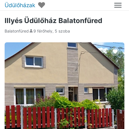
♥
Üdülőházak
Menü
Illyés Üdülőház Balatonfüred
Balatonfüred
9 férőhely, 5 szoba