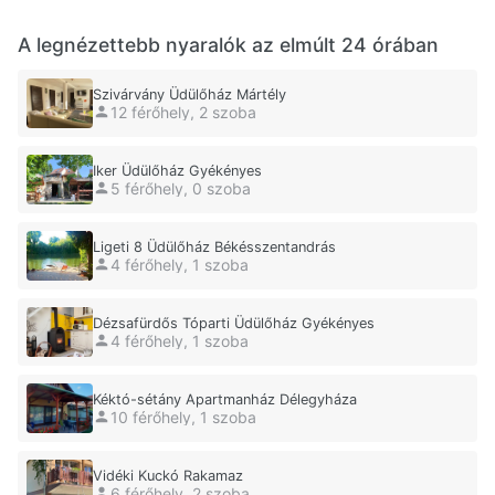
A legnézettebb nyaralók az elmúlt 24 órában
Szivárvány Üdülőház Mártély
12 férőhely, 2 szoba
Iker Üdülőház Gyékényes
5 férőhely, 0 szoba
Ligeti 8 Üdülőház Békésszentandrás
4 férőhely, 1 szoba
Dézsafürdős Tóparti Üdülőház Gyékényes
4 férőhely, 1 szoba
Kéktó-sétány Apartmanház Délegyháza
10 férőhely, 1 szoba
Vidéki Kuckó Rakamaz
6 férőhely, 2 szoba