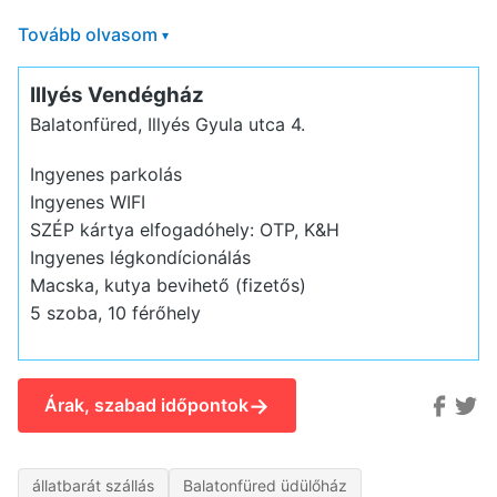
Tovább olvasom
▾
Illyés Vendégház
Balatonfüred, Illyés Gyula utca 4.
Ingyenes parkolás
Ingyenes WIFI
SZÉP kártya elfogadóhely: OTP, K&H
Ingyenes légkondícionálás
Macska, kutya bevihető (fizetős)
5 szoba, 10 férőhely
→
Árak, szabad időpontok
állatbarát szállás
Balatonfüred üdülőház