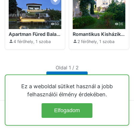
50
36
Apartman Füred Balatonfüred
Romantikus Kisházikó Balatonfüred
4 férőhely, 1 szoba
2 férőhely, 1 szoba
Oldal 1 / 2
Következő
Ez a weboldal sütiket használ a jobb
felhasználói élmény érdekében.
Elfogadom
© 2026
Üdülőházak