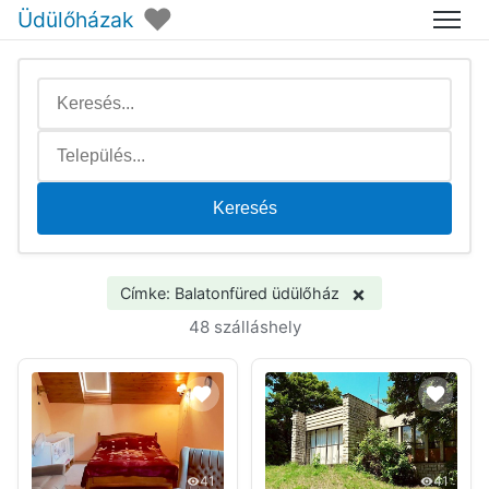
♥
Üdülőházak
Menü
Keresés
×
Címke: Balatonfüred üdülőház
48 szálláshely
41
41