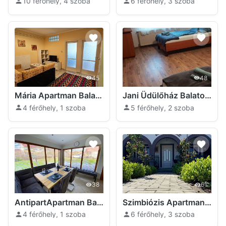
10 férőhely, 4 szoba
6 férőhely, 3 szoba
45
48
Mária Apartman Balatonfüred
Jani Üdülőház Balatonfüred
4 férőhely, 1 szoba
5 férőhely, 2 szoba
38
61
AntipartApartman Balatonfüred
Szimbiózis Apartman Balatonfüred
4 férőhely, 1 szoba
6 férőhely, 3 szoba