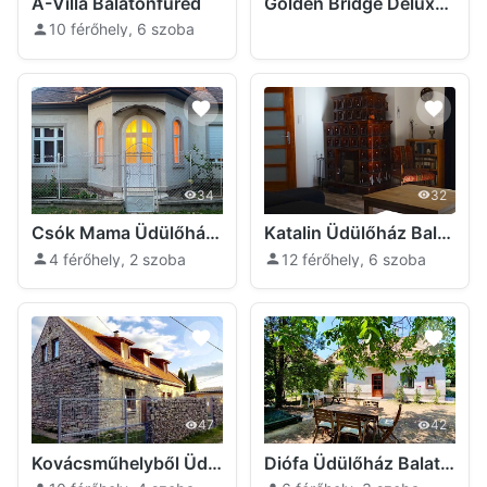
A-Villa Balatonfüred
Golden Bridge Deluxe Home Balatonfüred
10 férőhely, 6 szoba
34
32
Csók Mama Üdülőház Balatonfüred
Katalin Üdülőház Balatonfüred
4 férőhely, 2 szoba
12 férőhely, 6 szoba
47
42
Kovácsműhelyből Üdülőház Balatonfüred
Diófa Üdülőház Balatonfüred