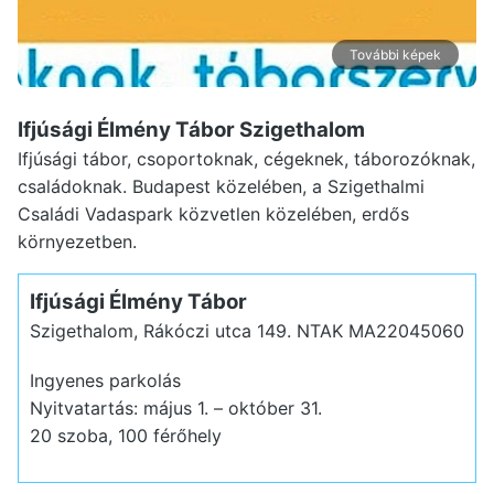
További képek
Ifjúsági Élmény Tábor Szigethalom
Ifjúsági tábor, csoportoknak, cégeknek, táborozóknak,
családoknak. Budapest közelében, a Szigethalmi
Családi Vadaspark közvetlen közelében, erdős
környezetben.
Ifjúsági Élmény Tábor
Szigethalom, Rákóczi utca 149.
NTAK MA22045060
Ingyenes parkolás
Nyitvatartás: május 1. – október 31.
20 szoba, 100 férőhely