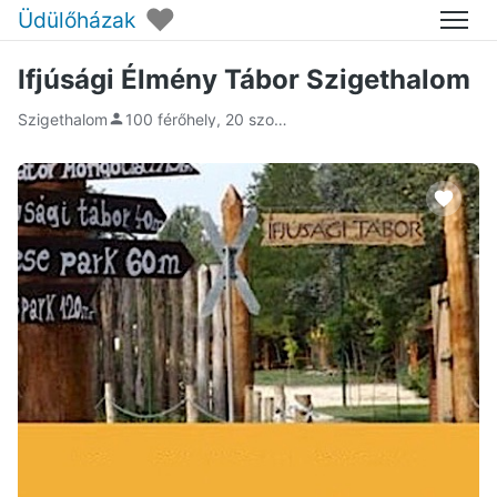
♥
Üdülőházak
Menü
Ifjúsági Élmény Tábor Szigethalom
Szigethalom
100 férőhely, 20 szoba