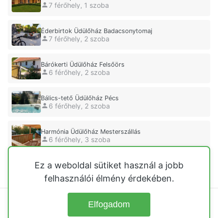
7 férőhely, 1 szoba
Éderbirtok Üdülőház Badacsonytomaj
7 férőhely, 2 szoba
Bárókerti Üdülőház Felsőörs
6 férőhely, 2 szoba
Bálics-tető Üdülőház Pécs
6 férőhely, 2 szoba
Harmónia Üdülőház Mesterszállás
6 férőhely, 3 szoba
Ez a weboldal sütiket használ a jobb
Csendes Apartman Ház Gunarasfürdő
7 férőhely, 1 szoba
felhasználói élmény érdekében.
Elfogadom