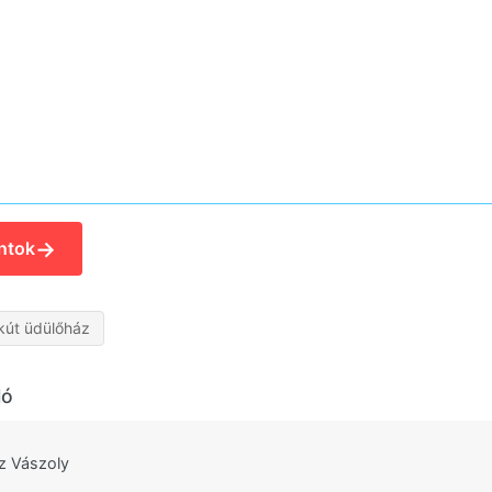
→
ntok
kút üdülőház
ló
z Vászoly