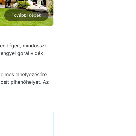
További képek
endégeit, mindössze
lengyel gorál vidék
yelmes elhelyezésére
osít pihenőhelyet. Az