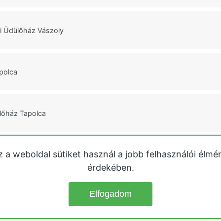
 Üdülőház Vászoly
polca
lőház Tapolca
z a weboldal sütiket használ a jobb felhasználói élmé
dülőház Parád
érdekében.
Elfogadom
© 2026
Üdülőházak