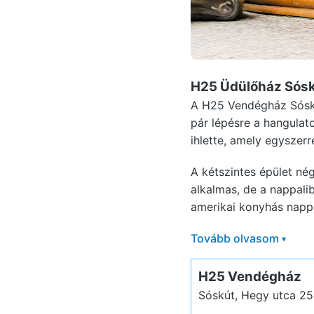
H25 Üdülőház Sós
A H25 Vendégház Sóskú
pár lépésre a hangulat
ihlette, amely egyszerr
A kétszintes épület né
alkalmas, de a nappali
amerikai konyhás nappa
Tovább olvasom
▾
H25 Vendégház
Sóskút, Hegy utca 25