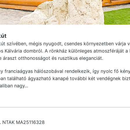
kút
t szívében, mégis nyugodt, csendes környezetben várja v
os Kálvária dombról. A rönkház különleges atmoszféráját a 
e áraszt otthonosságot és rusztikus eleganciát.
gy franciaágyas hálószobával rendelkezik, így nyolc fő kén
ban található ágyazható kanapé további két vendégnek bizt
liban nagy...
.
NTAK MA25116328