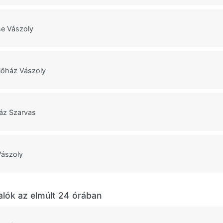
e Vászoly
lőház Vászoly
áz Szarvas
Vászoly
alók az elmúlt 24 órában