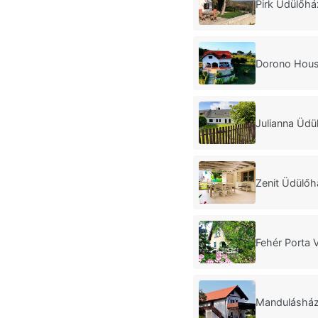
Pirk Üdülőhá
Dorono Hous
Julianna Üdü
Zenit Üdülőh
Fehér Porta 
Mandulásház