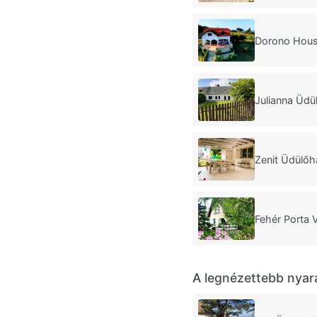
Dorono Hous
Julianna Üdü
Zenit Üdülőh
Fehér Porta 
A legnézettebb nyar