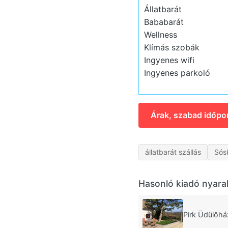
Állatbarát
Bababarát
Wellness
Klímás szobák
Ingyenes wifi
Ingyenes parkoló
Árak, szabad időpo
állatbarát szállás
Sós
Hasonló kiadó nyara
Pirk Üdülőhá