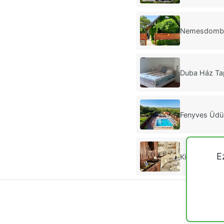
Nemesdombi
Duba Ház Ta
Fenyves Üdü
E
Kisbagoly Ü