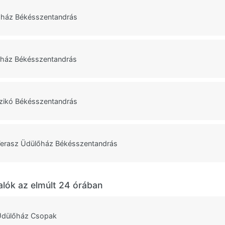
őház Békésszentandrás
őház Békésszentandrás
zikó Békésszentandrás
Terasz Üdülőház Békésszentandrás
alók az elmúlt 24 órában
Üdülőház Csopak