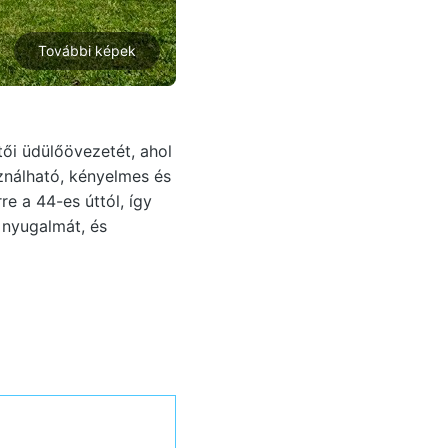
További képek
tői üdülőövezetét, ahol
ználható, kényelmes és
e a 44-es úttól, így
 nyugalmát, és