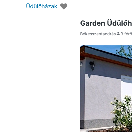
♥
Üdülőházak
Garden Üdülőh
Békésszentandrás
3 fér