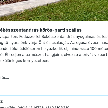
Békésszentandrás
körös-parti szállás
 vízparton. Fedezze fel Békésszentandrás nyugalmas és fes
égítő nyaralónk várja Önt és családját. Az egész évben has
enderföldi üdülősoron helyezkedik el, mindössze 100 méterr
. Ébredjen a természet hangjaira, élvezze a privát vízpart
án különleges környezetben.
fős...
áz
derföldi üdülő 11.
NTAK MA24103310