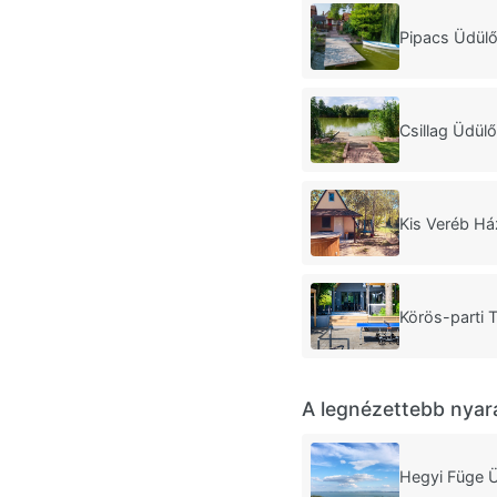
Pipacs Üdül
Csillag Üdül
Kis Veréb Há
Körös-parti 
A legnézettebb nyar
Hegyi Füge 