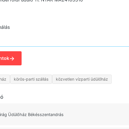
nálás
→
ntok
ház
körös-parti szállás
közvetlen vízparti üdülőház
ló
irág Üdülőház Békésszentandrás