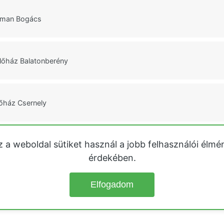
tman Bogács
lőház Balatonberény
őház Csernely
z a weboldal sütiket használ a jobb felhasználói élmé
ülőház Négyes
érdekében.
Elfogadom
© 2026
Üdülőházak