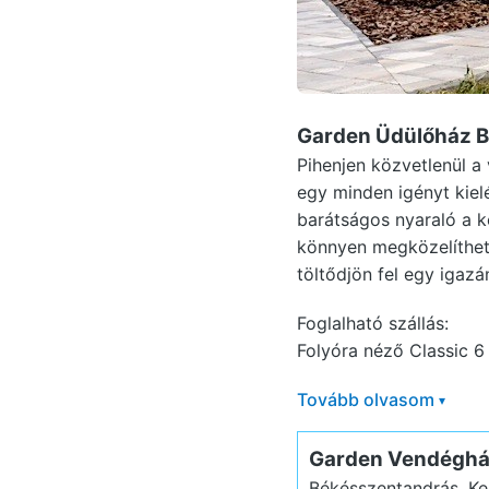
Garden Üdülőház 
Pihenjen közvetlenül a
egy minden igényt kiel
barátságos nyaraló a k
könnyen megközelíthető
töltődjön fel egy igaz
Foglalható szállás:
Folyóra néző Classic 6 
Tovább olvasom
▾
Garden Vendégh
Békésszentandrás, Ken