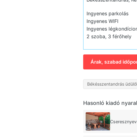
Ingyenes parkolás
Ingyenes WIFI
Ingyenes légkondício
2 szoba, 3 férőhely
Árak, szabad időpo
Békésszentandrás üdülő
Hasonló kiadó nyara
Cseresznyev