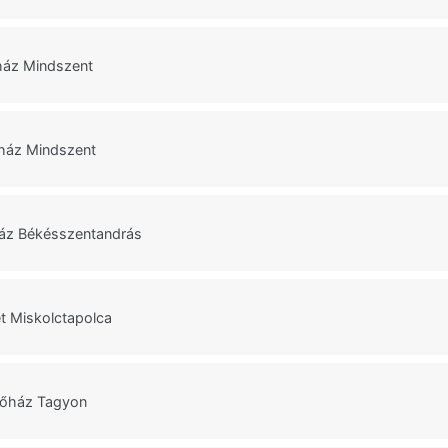
ház Mindszent
őház Mindszent
ház Békésszentandrás
t Miskolctapolca
lőház Tagyon