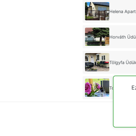
Helena Apar
Horváth Üdü
Tölgyfa Üdül
E
Tornácos Üd