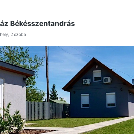
áz Békésszentandrás
őhely, 2 szoba