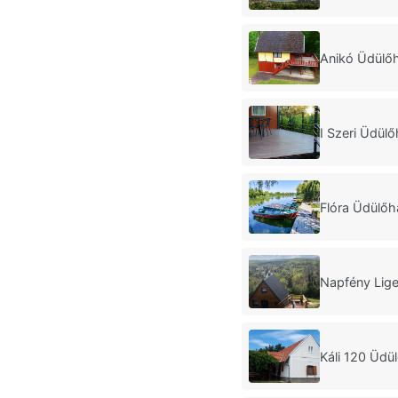
Anikó Üdülő
I Szeri Üdül
Flóra Üdülő
Napfény Lige
Káli 120 Üdü