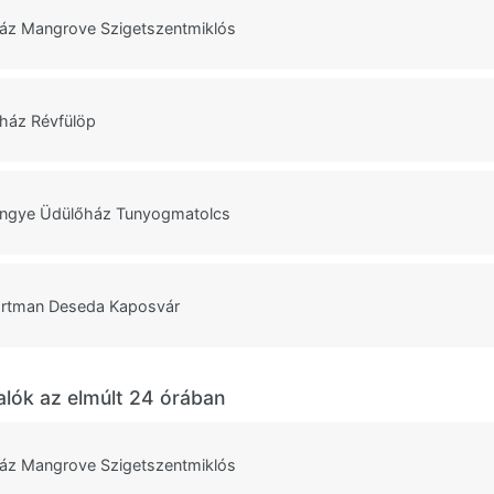
áz Mangrove Szigetszentmiklós
ház Révfülöp
ngye Üdülőház Tunyogmatolcs
rtman Deseda Kaposvár
alók az elmúlt 24 órában
áz Mangrove Szigetszentmiklós