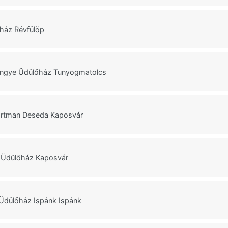
ház Révfülöp
ngye Üdülőház Tunyogmatolcs
rtman Deseda Kaposvár
i Üdülőház Kaposvár
Üdülőház Ispánk Ispánk