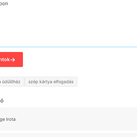
pon
→
ntok
a üdülőház
szép kártya elfogadás
ló
ge Irota