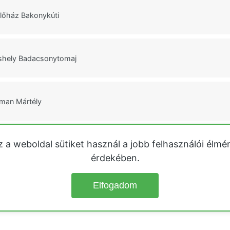
ülőház Bakonykúti
áshely Badacsonytomaj
tman Mártély
z a weboldal sütiket használ a jobb felhasználói élmé
partman Mártély
érdekében.
Elfogadom
© 2026
Üdülőházak