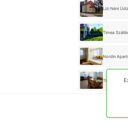
Lizi Néni Üd
Tímea Száll
Nordin Apar
E
Tiszavirág A