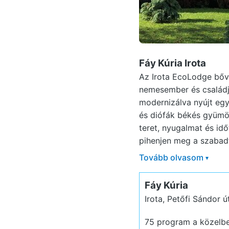
Fáy Kúria Irota
Az Irota EcoLodge bővü
nemesember és családjá
modernizálva nyújt eg
és diófák békés gyümöl
teret, nyugalmat és idő
pihenjen meg a szabadté
Tovább olvasom
▾
Fáy Kúria
Irota, Petőfi Sándor ú
75 program a közelb