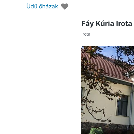
♥
Üdülőházak
Fáy Kúria Irota
Irota