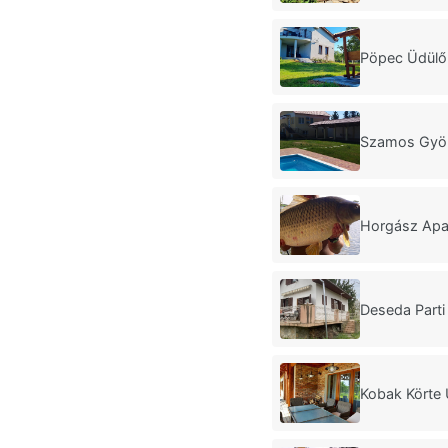
Pöpec Üdülő
Szamos Gyö
Horgász Apa
Deseda Part
Kobak Körte 