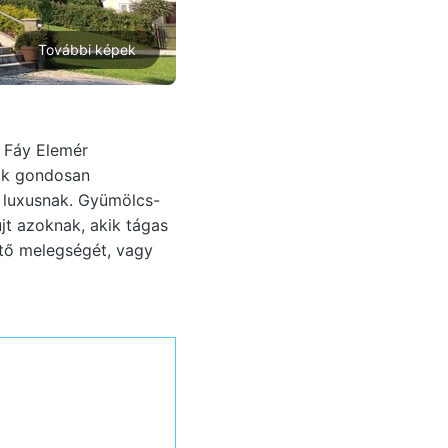
További képek
r Fáy Elemér
tok gondosan
 luxusnak. Gyümölcs-
t azoknak, akik tágas
gítő melegségét, vagy