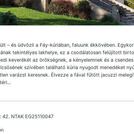
lt – és üdvözli a Fáy-kúriában, faluunk ékkövében. Egyko
nak tekintélyes lakhelye, ez a csodálatosan felújított bir
yedi keverékét az örökségnek, a kényelemnek és a csendes
csösének szívében található kúria nyugodt menedéket nyúj
tlen varázst keresnek. Élvezze a fával fűtött jacuzzi mele
ri...
t 42.
NTAK EG25110047
en