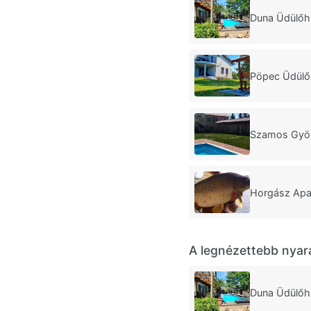
Duna Üdülőh
Pöpec Üdülő
Szamos Gyö
Horgász Apa
A legnézettebb nyar
Duna Üdülőh