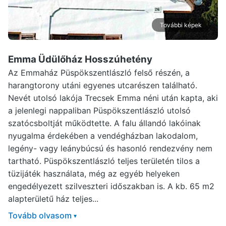
További képek
Emma Üdülőház Hosszúhetény
Az Emmaház Püspökszentlászló felső részén, a
harangtorony utáni egyenes utcarészen található.
Nevét utolsó lakója Trecsek Emma néni után kapta, aki
a jelenlegi nappaliban Püspökszentlászló utolsó
szatócsboltját működtette. A falu állandó lakóinak
nyugalma érdekében a vendégházban lakodalom,
legény- vagy leánybúcsú és hasonló rendezvény nem
tartható. Püspökszentlászló teljes területén tilos a
tüzijáték használata, még az egyéb helyeken
engedélyezett szilveszteri időszakban is. A kb. 65 m2
alapterületű ház teljes...
Tovább olvasom
▾