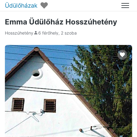
♥
Üdülőházak
Menü
Emma Üdülőház Hosszúhetény
Hosszúhetény
6 férőhely, 2 szoba