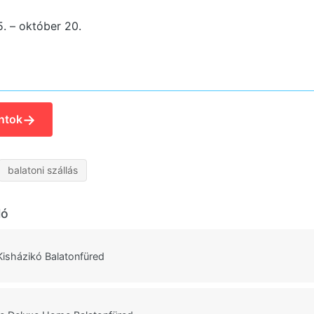
15. – október 20.
→
ntok
balatoni szállás
ló
isházikó Balatonfüred