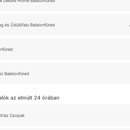
e Deluxe Home Balatonfüred
g és Üdülőfalu Balatonfüred
onfüred
áz Balatonfüred
alók az elmúlt 24 órában
őház Csopak