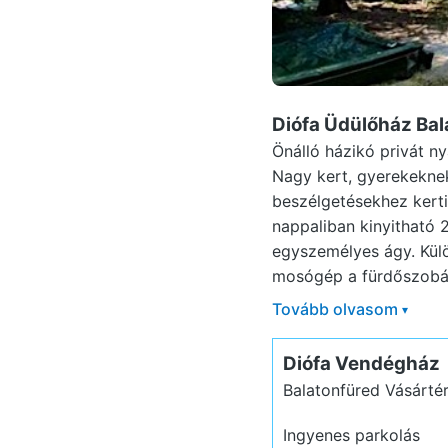
Diófa Üdülőház Ba
Önálló házikó privát n
Nagy kert, gyerekeknek
beszélgetésekhez kerti
nappaliban kinyitható 2
egyszemélyes ágy. Külö
mosógép a fürdőszobáb
Tovább olvasom
▾
Diófa Vendégház
Balatonfüred Vásárté
Ingyenes parkolás