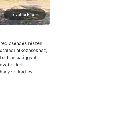
További képek
üred csendes részén.
 családi étkezésekhez,
oba franciaággyal,
további két
uhanyzó, kád és