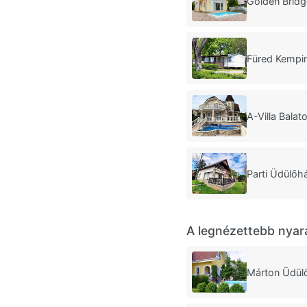
Golden Bridg
Füred Kempin
A-Villa Balat
Parti Üdülőh
A legnézettebb nyar
Márton Üdül