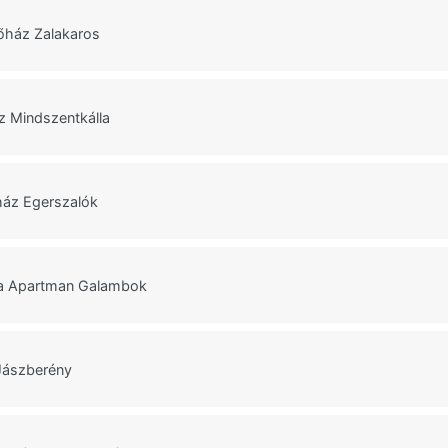
őház Zalakaros
z Mindszentkálla
ház Egerszalók
a Apartman Galambok
Jászberény