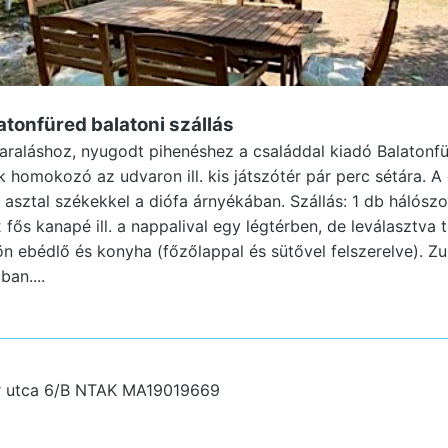
latonfüred
balatoni szállás
yaraláshoz, nyugodt pihenéshez a családdal kiadó Balatonf
 homokozó az udvaron ill. kis játszótér pár perc sétára. A
 asztal székekkel a diófa árnyékában. Szállás: 1 db hálósz
 fős kanapé ill. a nappalival egy légtérben, de leválasztva 
n ebédlő és konyha (főzőlappal és sütővel felszerelve). Z
an....
r utca 6/B
NTAK MA19019669