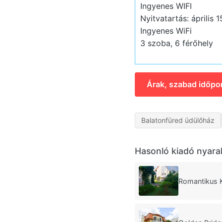
Ingyenes WIFI
Nyitvatartás: április 
Ingyenes WiFi
3 szoba, 6 férőhely
Árak, szabad időpo
Balatonfüred üdülőház
Hasonló kiadó nyara
Romantikus K