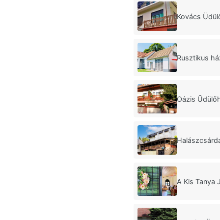
Kovács Üdül
Rusztikus há
Oázis Üdülő
Halászcsárd
A Kis Tanya 