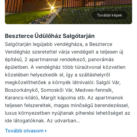
További képek
Beszterce Üdülőház Salgótarján
Salgótarján legújabb vendégháza, a Beszterce
Vendégház szeretettel várja vendégeit a teljesen új
építésű, 2 apartmannal rendelkező, panorámás
épületben. A vendégház több túraútvonal közvetlen
közelében helyezkedik el, így a szálláshelyről
megközelíthetőek a környék látnivalói: Salgói Vár,
Boszorkánykő, Somoskői Vár, Medves-fennsík,
Karancs-kilátó, Margit kápolna stb. Az apartmanok
teljesen felszereltek, magas minőségű berendezéssel,
luxus környezetben nyújtanak pihenési lehetőséget az
ide látogatóknak. Az udvarban...
Tovább olvasom
▾