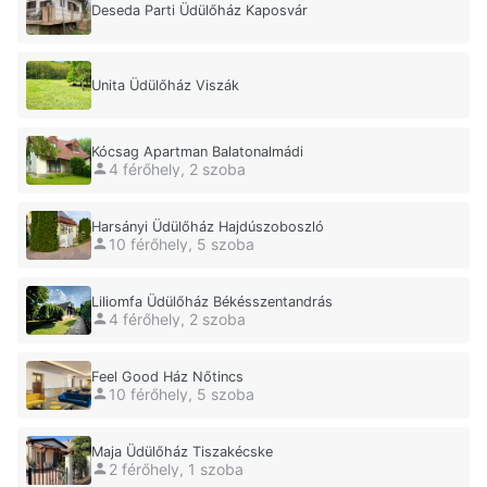
Deseda Parti Üdülőház Kaposvár
Unita Üdülőház Viszák
Kócsag Apartman Balatonalmádi
4 férőhely, 2 szoba
Harsányi Üdülőház Hajdúszoboszló
10 férőhely, 5 szoba
Liliomfa Üdülőház Békésszentandrás
4 férőhely, 2 szoba
Feel Good Ház Nőtincs
10 férőhely, 5 szoba
Maja Üdülőház Tiszakécske
2 férőhely, 1 szoba