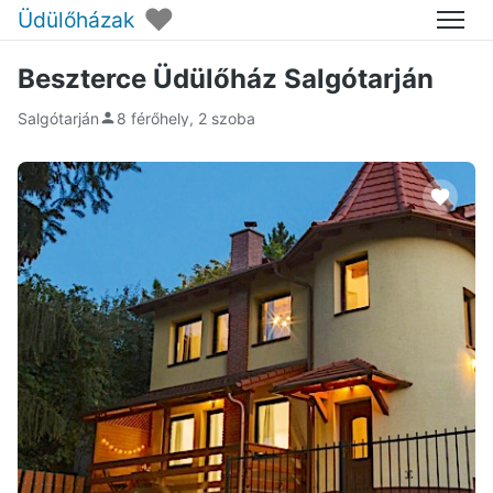
♥
Üdülőházak
Menü
Beszterce Üdülőház Salgótarján
Salgótarján
8 férőhely, 2 szoba