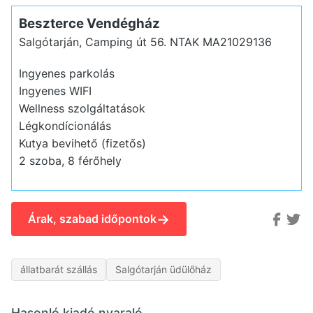
Beszterce Vendégház
Salgótarján, Camping út 56.
NTAK MA21029136
Ingyenes parkolás
Ingyenes WIFI
Wellness szolgáltatások
Légkondícionálás
Kutya bevihető (fizetős)
2 szoba, 8 férőhely
→
Árak, szabad időpontok
állatbarát szállás
Salgótarján üdülőház
Hasonló kiadó nyaraló