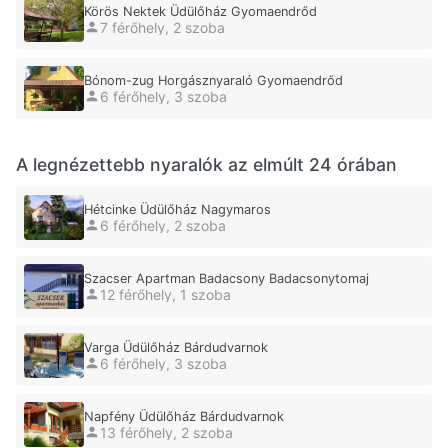
Körös Nektek Üdülőház Gyomaendrőd
7 férőhely, 2 szoba
Bónom-zug Horgásznyaraló Gyomaendrőd
6 férőhely, 3 szoba
A legnézettebb nyaralók az elmúlt 24 órában
Hétcinke Üdülőház Nagymaros
6 férőhely, 2 szoba
Szacser Apartman Badacsony Badacsonytomaj
12 férőhely, 1 szoba
Varga Üdülőház Bárdudvarnok
6 férőhely, 3 szoba
Napfény Üdülőház Bárdudvarnok
13 férőhely, 2 szoba