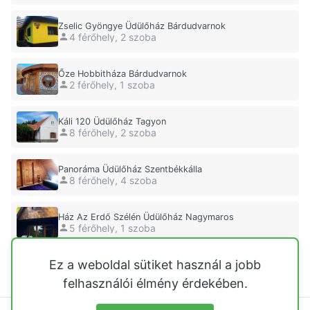
Zselic Gyöngye Üdülőház Bárdudvarnok
4 férőhely, 2 szoba
Őze Hobbitháza Bárdudvarnok
2 férőhely, 1 szoba
Káli 120 Üdülőház Tagyon
8 férőhely, 2 szoba
Panoráma Üdülőház Szentbékkálla
8 férőhely, 4 szoba
Ház Az Erdő Szélén Üdülőház Nagymaros
5 férőhely, 1 szoba
Ez a weboldal sütiket használ a jobb
Eszter Üdülőház Sümeg
6 férőhely, 3 szoba
felhasználói élmény érdekében.