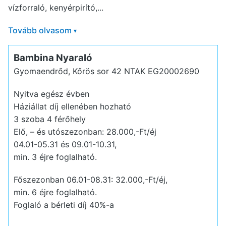
vízforraló, kenyérpirító,...
Tovább olvasom
▾
Bambina Nyaraló
Gyomaendrőd, Kőrös sor 42
NTAK EG20002690
Nyitva egész évben
Háziállat díj ellenében hozható
3 szoba 4 férőhely
Elő, – és utószezonban: 28.000,-Ft/éj
04.01-05.31 és 09.01-10.31,
min. 3 éjre foglalható.
Főszezonban 06.01-08.31: 32.000,-Ft/éj,
min. 6 éjre foglalható.
Foglaló a bérleti díj 40%-a