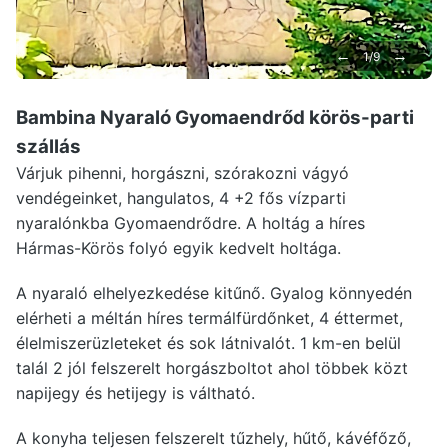
←
→
1/9
Bambina Nyaraló Gyomaendrőd
körös-parti
szállás
Várjuk pihenni, horgászni, szórakozni vágyó
vendégeinket, hangulatos, 4 +2 fős vízparti
nyaralónkba Gyomaendrődre. A holtág a híres
Hármas-Körös folyó egyik kedvelt holtága.
A nyaraló elhelyezkedése kitűnő. Gyalog könnyedén
elérheti a méltán híres termálfürdőnket, 4 éttermet,
élelmiszerüzleteket és sok látnivalót. 1 km-en belül
talál 2 jól felszerelt horgászboltot ahol többek közt
napijegy és hetijegy is váltható.
A konyha teljesen felszerelt tűzhely, hűtő, kávéfőző,