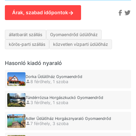
→
Árak, szabad időpontok
állatbarát szállás
Gyomaendrőd üdülőház
körös-parti szállás
közvetlen vízparti üdülőház
Hasonló kiadó nyaraló
Dorka Üdülőház Gyomaendrőd
8 férőhely, 1 szoba
Tündérrózsa Horgászkuckó Gyomaendrőd
3 férőhely, 1 szoba
Adler Üdülőház Horgásznyaraló Gyomaendrőd
7 férőhely, 3 szoba