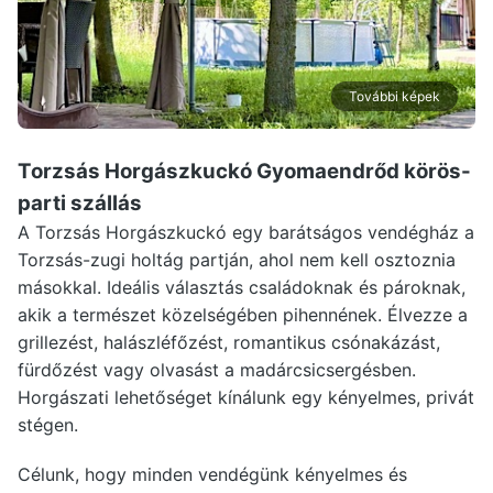
További képek
Torzsás Horgászkuckó Gyomaendrőd
körös-
parti szállás
A Torzsás Horgászkuckó egy barátságos vendégház a
Torzsás-zugi holtág partján, ahol nem kell osztoznia
másokkal. Ideális választás családoknak és pároknak,
akik a természet közelségében pihennének. Élvezze a
grillezést, halászléfőzést, romantikus csónakázást,
fürdőzést vagy olvasást a madárcsicsergésben.
Horgászati lehetőséget kínálunk egy kényelmes, privát
stégen.
Célunk, hogy minden vendégünk kényelmes és