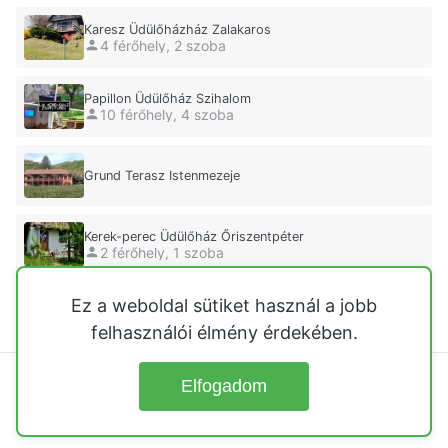
Karesz Üdülőházház Zalakaros
4 férőhely, 2 szoba
Papillon Üdülőház Szihalom
10 férőhely, 4 szoba
Grund Terasz Istenmezeje
Kerek-perec Üdülőház Őriszentpéter
2 férőhely, 1 szoba
Ez a weboldal sütiket használ a jobb
Carp-E Diem Dömsöd
4 férőhely, 2 szoba
felhasználói élmény érdekében.
Elfogadom
© 2026
Üdülőházak