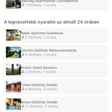
Vadvirág Apartmanház Gyomaendrőd
7 férőhely, 1 szoba
A legnézettebb nyaralók az elmúlt 24 órában
Relax! Apartman Gyékényes
5 férőhely, 1 szoba
Liliomfa Üdülőház Békésszentandrás
4 férőhely, 2 szoba
Kosbor Kuckó Kismaros
2 férőhely, 1 szoba
Tímea Üdülőház Demjén
8 férőhely, 4 szoba
Bodza Üdülőház Demjén
11 férőhely, 3 szoba