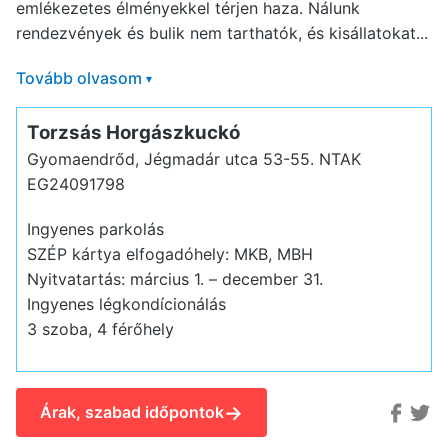
emlékezetes élményekkel térjen haza. Nálunk
rendezvények és bulik nem tarthatók, és kisállatokat...
Tovább olvasom
▾
Torzsás Horgászkuckó
Gyomaendrőd, Jégmadár utca 53-55.
NTAK
EG24091798
Ingyenes parkolás
SZÉP kártya elfogadóhely: MKB, MBH
Nyitvatartás: március 1. – december 31.
Ingyenes légkondícionálás
3 szoba, 4 férőhely
→
Árak, szabad időpontok