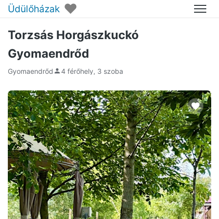
♥
Üdülőházak
Menü
Torzsás Horgászkuckó
Gyomaendrőd
Gyomaendrőd
4 férőhely, 3 szoba