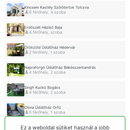
Kincsem Kastély Szőlőbirtok Tolcsva
8 férőhely, 4 szoba
Erdőszéli Házikó Baja
4 férőhely, szoba
Örökzöld Üdülőház Hédervár
2 férőhely, 1 szoba
Napraforgó Üdülőház Békésszentandrás
4 férőhely, 2 szoba
Singh Kuckó Bogács
4 férőhely, 2 szoba
Olívia Üdülőház Orfű
5 férőhely, 1 szoba
Ez a weboldal sütiket használ a jobb
Simon Ház Orfű