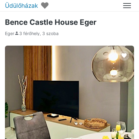
♥
Üdülőházak
Menü
Bence Castle House Eger
Eger
3 férőhely, 3 szoba