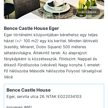
További képek
Bence Castle House Eger
Eger történelmi központjában bérelhetsz egy teljes
házat (+/- 100 m2) egy kis kerttel. Minden látnivaló
(kastély, Minaret, Dobo Square) 500 méteres
sétatávolságra. Áttekintő terek: Az alaprajzot
fényképként is közzétesszük. Földszint: Nappali és
étkező Fürdőszoba (vécével) Nagy konyha 1. emelet:
Fő hálószoba Második hálószoba Folyosó társalgóval
Vécé
Bence Castle House
Eger, servita utca 26.
NTAK EG22034103
Ingyenes WIFI