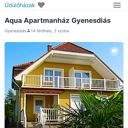
♥
Üdülőházak
Menü
Aqua Apartmanház Gyenesdiás
Gyenesdiás
14 férőhely, 3 szoba