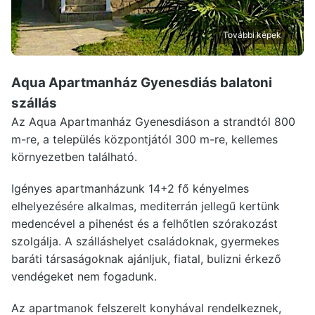
További képek
Aqua Apartmanház Gyenesdiás
balatoni
szállás
Az Aqua Apartmanház Gyenesdiáson a strandtól 800
m-re, a település központjától 300 m-re, kellemes
környezetben található.
Igényes apartmanházunk 14+2 fő kényelmes
elhelyezésére alkalmas, mediterrán jellegű kertünk
medencével a pihenést és a felhőtlen szórakozást
szolgálja. A szálláshelyet családoknak, gyermekes
baráti társaságoknak ajánljuk, fiatal, bulizni érkező
vendégeket nem fogadunk.
Az apartmanok felszerelt konyhával rendelkeznek,