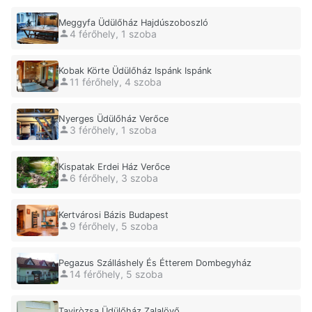
Meggyfa Üdülőház Hajdúszoboszló
4 férőhely, 1 szoba
Kobak Körte Üdülőház Ispánk Ispánk
11 férőhely, 4 szoba
Nyerges Üdülőház Verőce
3 férőhely, 1 szoba
Kispatak Erdei Ház Verőce
6 férőhely, 3 szoba
Kertvárosi Bázis Budapest
9 férőhely, 5 szoba
Pegazus Szálláshely És Étterem Dombegyház
14 férőhely, 5 szoba
Taviròzsa Üdülőház Zalalövő