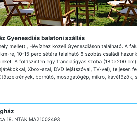
ház Gyenesdiás
balatoni szállás
ly melletti, Hévízhez közeli Gyenesdiáson található. A fal
,2km-re, 10-15 perc sétára található 6 szobás családi házun
nket. A földszinten egy franciaágyas szoba (180×200 cm),
sjátékokkal, Xbox-szal, DVD lejátszóval, TV-vel), teljesen f
 hűtőszekrények, borhűtő, mosogatógép, mikro, kávéfőzők, s
égház
ca 18.
NTAK MA21002493