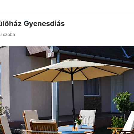
dülőház Gyenesdiás
 6 szoba