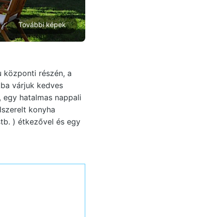
További képek
u központi részén, a
kba várjuk kedves
 egy hatalmas nappali
elszerelt konyha
tb. ) étkezővel és egy