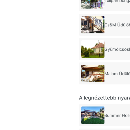
Tulipán bun
Cs&M Üdülőh
Gyümölcsösk
Malom Üdülő
A legnézettebb nyar
Summer Hol