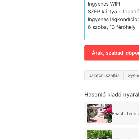
Ingyenes WIFI
SZÉP kártya elfogadó
Ingyenes légkondício
6 szoba, 13 férőhely
Árak, szabad időpo
balatoni szállás
Gyene
Hasonló kiadó nyara
Beach Time 