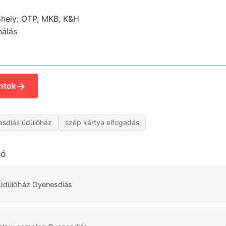
hely: OTP, MKB, K&H
nálás
→
ntok
sdiás üdülőház
szép kártya elfogadás
ló
Üdülőház Gyenesdiás