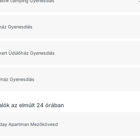
galow camping Gyenesdiás
áz Gyenesdiás
ert Üdülőház Gyenesdiás
ház Gyenesdiás
alók az elmúlt 24 órában
iday Apartman Mezőkövesd