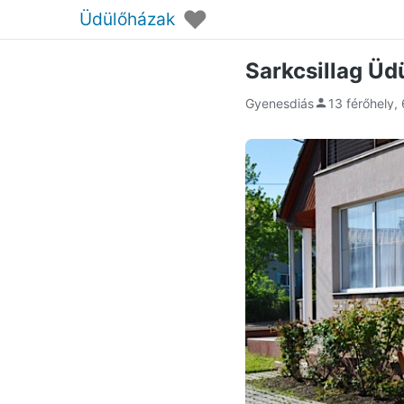
♥
Üdülőházak
Sarkcsillag Ü
Gyenesdiás
13 férőhely,