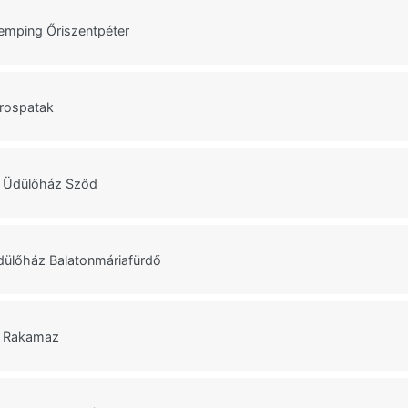
Kemping Őriszentpéter
árospatak
 Üdülőház Sződ
dülőház Balatonmáriafürdő
ó Rakamaz