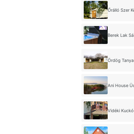
Őrálló Szer 
Berek Lak S
Ördög Tanya
Ani House Ü
Vidéki Kuck