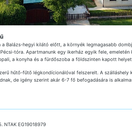
fű
a Balázs-hegyi kilátó előtt, a környék legmagasabb dombjá
a Pécsi-tóra. Apartmanunk egy ikerház egyik fele, emeletén
pali, a konyha és a fürdőszoba a földszinten kapott helyet
rű hűtő-fűtő légkondícionálóval felszerelt. A szálláshely
dnak, de igény szerint akár 6-7 fő befogadására is alkalmas
5.
NTAK EG19018979