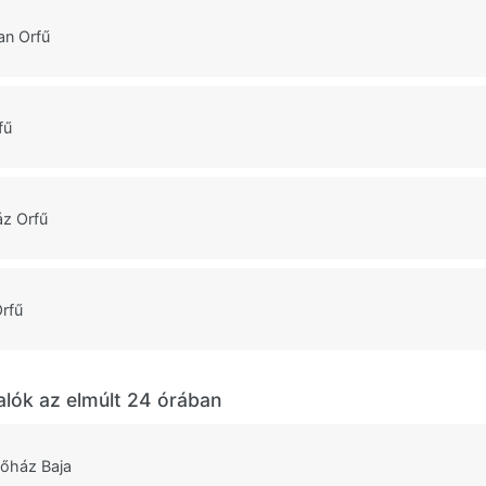
an Orfű
fű
z Orfű
Orfű
alók az elmúlt 24 órában
lőház Baja