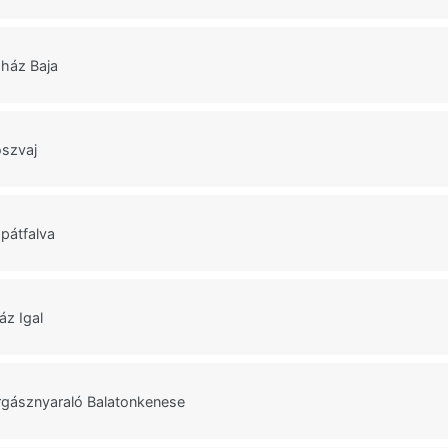
ház Baja
szvaj
pátfalva
áz Igal
rgásznyaraló Balatonkenese