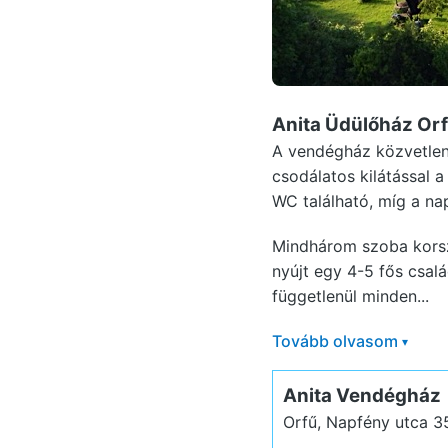
Anita Üdülőház Or
A vendégház közvetlen 
csodálatos kilátással 
WC található, míg a nap
Mindhárom szoba korsze
nyújt egy 4-5 fős csalá
függetlenül minden...
Tovább olvasom
▾
Anita Vendégház
Orfű, Napfény utca 3