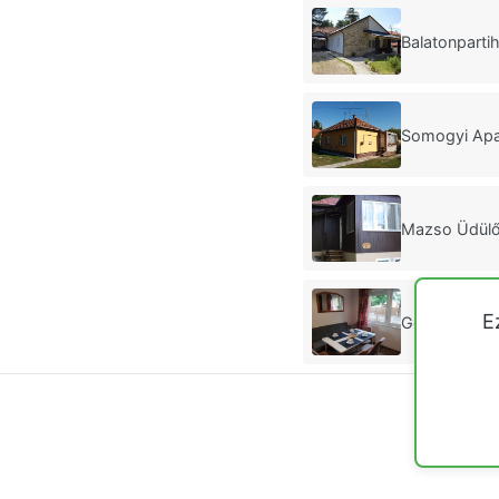
Balatonparti
Somogyi Apa
Mazso Üdülő
E
Gemenc-Lak 