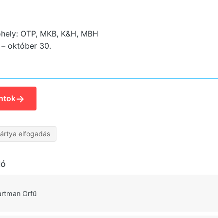
óhely: OTP, MKB, K&H, MBH
. – október 30.
→
ntok
ártya elfogadás
ló
rtman Orfű