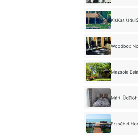
KisKas Üdülő
Woodbox No
Mazsola Béla
Márti Üdülőh
Erzsébet Ho