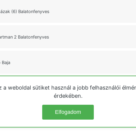
házak (6) Balatonfenyves
rtman 2 Balatonfenyves
 Baja
z a weboldal sütiket használ a jobb felhasználói élmé
Üdülőház Baja
érdekében.
Elfogadom
© 2026
Üdülőházak