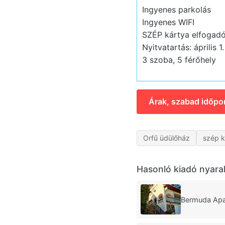
Ingyenes parkolás
Ingyenes WIFI
SZÉP kártya elfogad
Nyitvatartás: április 1
3 szoba, 5 férőhely
Árak, szabad időpo
Orfű üdülőház
szép k
Hasonló kiadó nyara
Bermuda Apa