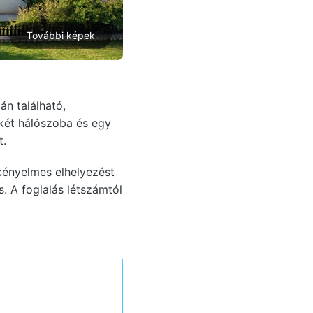
További képek
n található,
 két hálószoba és egy
t.
 kényelmes elhelyezést
. A foglalás létszámtól