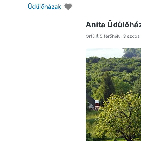
♥
Üdülőházak
Anita Üdülőhá
Orfű
5 férőhely, 3 szoba