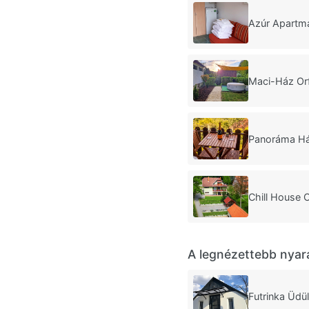
Azúr Apartm
Maci-Ház Or
Panoráma Há
Chill House 
A legnézettebb nyar
Futrinka Üdü