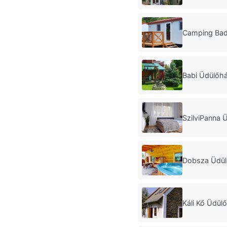
Camping Ba
Babi Üdülőhá
SzilviPanna 
Dobsza Üdül
Káli Kő Üdül