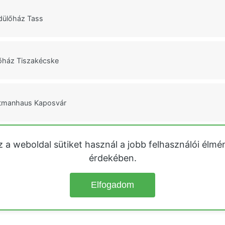
ülőház Tass
őház Tiszakécske
tmanhaus Kaposvár
z a weboldal sütiket használ a jobb felhasználói élmé
ülőház Balatonmáriafürdő
érdekében.
Elfogadom
© 2026
Üdülőházak