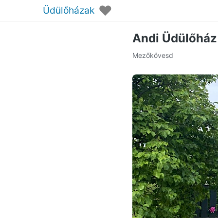
♥
Üdülőházak
Andi Üdülőhá
Mezőkövesd