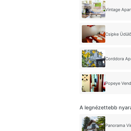
Vintage Apa
Csipke Üdül
Corddora A
Popeye Vend
A legnézettebb nyar
Panorama Vi