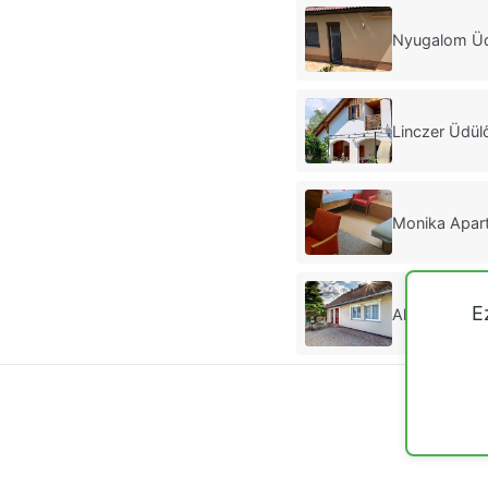
Nyugalom Üd
Linczer Üdül
Monika Apar
E
Alexandra Üd