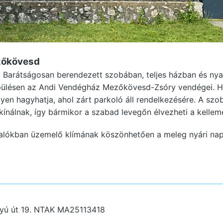
zőkövesd
 Barátságosan berendezett szobában, teljes házban és nya
lésen az Andi Vendégház Mezőkövesd-Zsóry vendégei. Ha 
yen hagyhatja, ahol zárt parkoló áll rendelkezésére. A szo
 kínálnak, így bármikor a szabad levegőn élvezheti a kelleme
alókban üzemelő klímának köszönhetően a meleg nyári na
yú út 19.
NTAK MA25113418