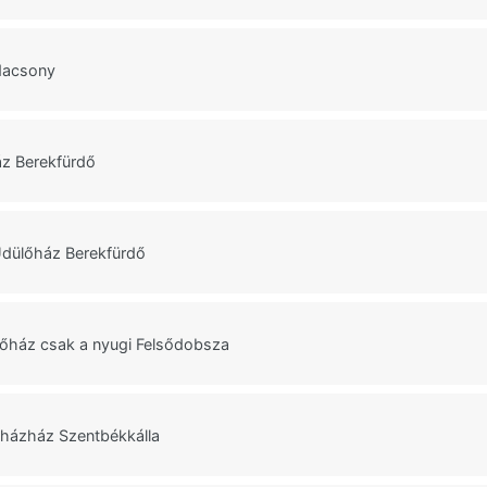
dacsony
z Berekfürdő
Üdülőház Berekfürdő
őház csak a nyugi Felsődobsza
őházház Szentbékkálla