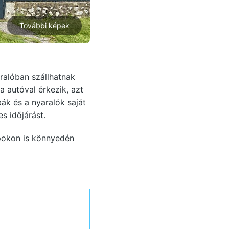
További képek
ralóban szállhatnak
autóval érkezik, azt
bák és a nyaralók saját
s időjárást.
pokon is könnyedén