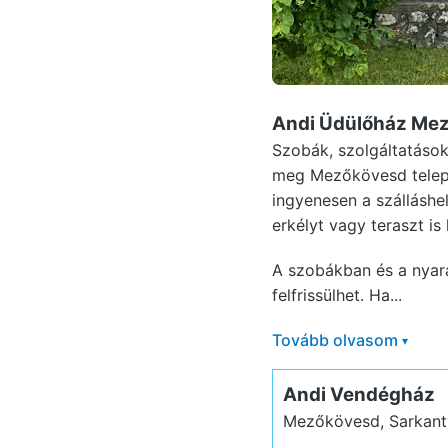
Andi Üdülőház Me
Szobák, szolgáltatások
meg Mezőkövesd telepü
ingyenesen a szálláshel
erkélyt vagy teraszt is
A szobákban és a nyar
felfrissülhet. Ha...
Tovább olvasom
▾
Andi Vendégház
Mezőkövesd, Sarkant