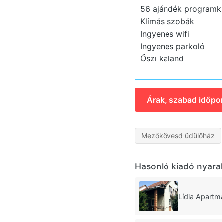
56 ajándék program
Klímás szobák
Ingyenes wifi
Ingyenes parkoló
Őszi kaland
Árak, szabad időpo
Mezőkövesd üdülőház
Hasonló kiadó nyara
Lídia Apart