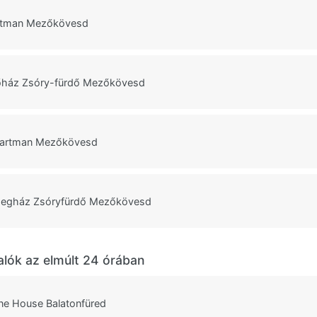
rtman Mezőkövesd
őház Zsóry-fürdő Mezőkövesd
partman Mezőkövesd
egház Zsóryfürdő Mezőkövesd
alók az elmúlt 24 órában
ne House Balatonfüred