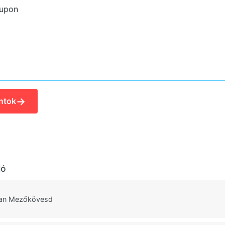
kupon
→
ntok
ló
man Mezőkövesd