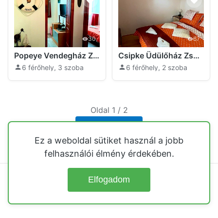
30
67
Popeye Vendegház Zsóryfürdő Mezőkövesd
Csipke Üdülőház Zsóry-fürdő Mezőkövesd
6 férőhely, 3 szoba
6 férőhely, 2 szoba
Oldal 1 / 2
Következő
Ez a weboldal sütiket használ a jobb
felhasználói élmény érdekében.
Elfogadom
© 2026
Üdülőházak