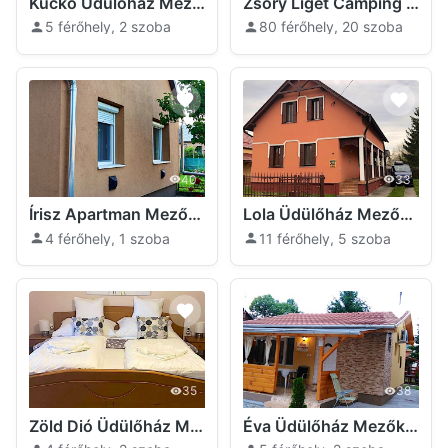
Kuckó Üdülőház Mezőkövesd
Zsóry Liget Camping Resort Mezőkövesd
5 férőhely, 2 szoba
80 férőhely, 20 szoba
40
33
Írisz Apartman Mezőkövesd
Lola Üdülőház Mezőkövesd
4 férőhely, 1 szoba
11 férőhely, 5 szoba
35
38
Zöld Dió Üdülőház Mezőkövesd
Éva Üdülőház Mezőkövesd