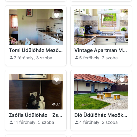
28
33
Tomi Üdülőház Mezőkövesd
Vintage Apartman Mezőkövesd
7 férőhely, 3 szoba
5 férőhely, 2 szoba
37
31
Zsófia Üdülőház – Zsóry- fürdő Mezőkövesd
Dió Üdülőház Mezőkövesd
11 férőhely, 5 szoba
4 férőhely, 2 szoba