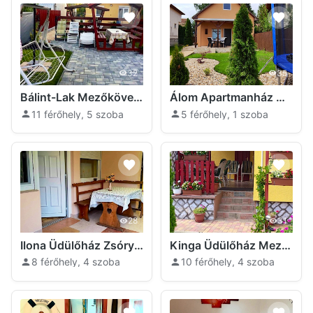
32
35
Bálint-Lak Mezőkövesd
Álom Apartmanház Mezőkövesd
11 férőhely, 5 szoba
5 férőhely, 1 szoba
28
31
Ilona Üdülőház Zsóry-fürdő Mezőkövesd
Kinga Üdülőház Mezőkövesd
8 férőhely, 4 szoba
10 férőhely, 4 szoba