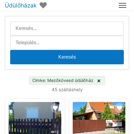
♥
Üdülőházak
Menü
Keresés
×
Címke: Mezőkövesd üdülőház
45 szálláshely
63
43